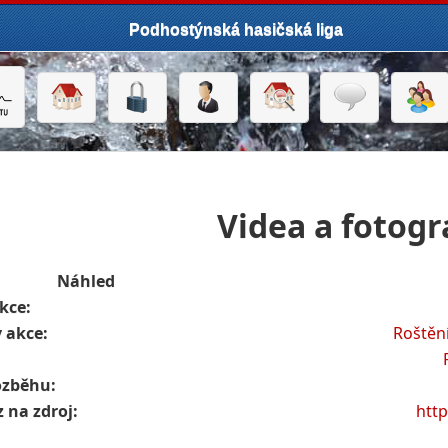
Podhostýnská hasičská liga
Videa a fotogr
Náhled
kce:
 akce:
Roštění
ozběhu:
 na zdroj:
htt