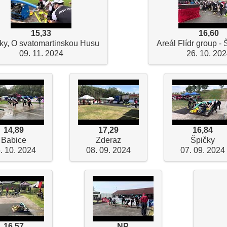
15,33
16,60
ky, O svatomartinskou Husu
Areál Flídr group - 
09. 11. 2024
26. 10. 20
14,89
17,29
16,84
Babice
Zderaz
Špičky
. 10. 2024
08. 09. 2024
07. 09. 2024
16,57
NP