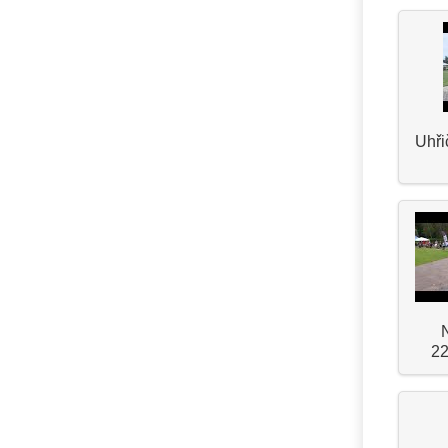
Uhři
22