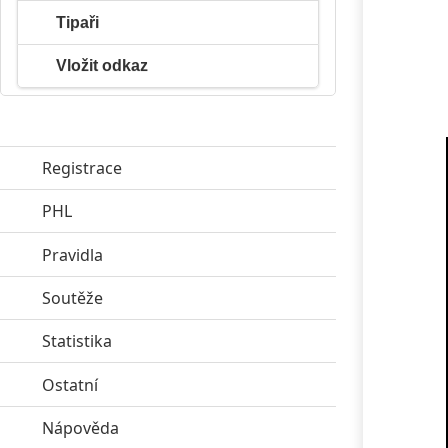
Tipaři
Vložit odkaz
Registrace
PHL
click to expand contents
Pravidla
click to expand contents
Soutěže
click to expand contents
Statistika
click to expand contents
Ostatní
click to expand contents
Nápověda
click to expand contents