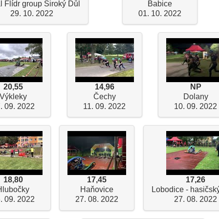
l Flídr group Široký Důl
Babice
29. 10. 2022
01. 10. 2022
20,55
14,96
NP
Výkleky
Čechy
Dolany
. 09. 2022
11. 09. 2022
10. 09. 2022
18,80
17,45
17,26
Hlubočky
Haňovice
Lobodice - hasičský
. 09. 2022
27. 08. 2022
27. 08. 2022