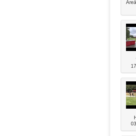
Areá
17
03