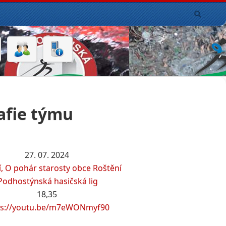
afie týmu
27. 07. 2024
, O pohár starosty obce Roštění
Podhostýnská hasičská lig
18,35
ps://youtu.be/m7eWONmyf90