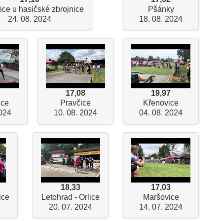
ice u hasičské zbrojnice
Pšánky
24. 08. 2024
18. 08. 2024
17,08
19,97
ice
Pravčice
Křenovice
2024
10. 08. 2024
04. 08. 2024
18,33
17,03
ice
Letohrad - Orlice
Maršovice
20. 07. 2024
14. 07. 2024