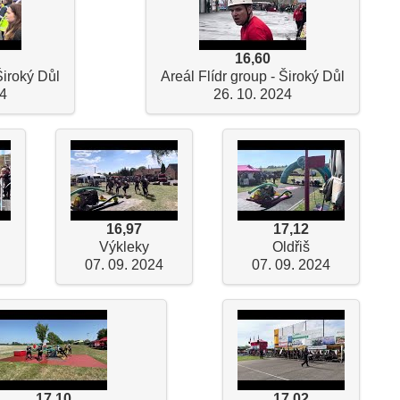
16,60
Široký Důl
Areál Flídr group - Široký Důl
24
26. 10. 2024
16,97
17,12
Výkleky
Oldřiš
07. 09. 2024
07. 09. 2024
17,10
17,02