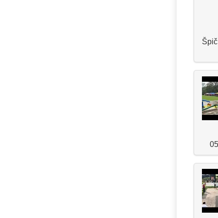
Špič
05