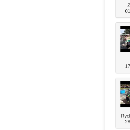
Z
01
17
Rych
28