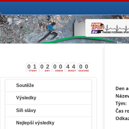
0
1
0
2
0
0
4
3
5
9
4
TÝDNY
DNY
HODIN
MINUT
SEKUND
0
0
Soutěže
Den a
Název
Výsledky
Tým:
Čas r
Síň slávy
Odkaz
Nejlepší výsledky