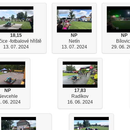
18,15
NP
NP
čice -fotbalové hřiště
Netín
Bílovi
13. 07. 2024
13. 07. 2024
29. 06. 
NP
17,83
Nevcehle
Radíkov
. 06. 2024
16. 06. 2024