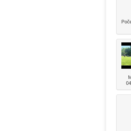
Poče
M
04