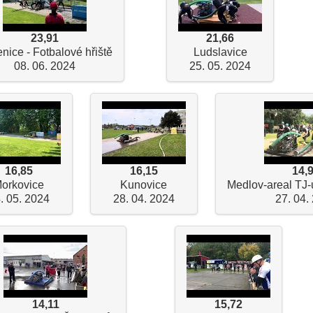
23,91
21,66
nice - Fotbalové hřiště
Ludslavice
08. 06. 2024
25. 05. 2024
16,85
16,15
14,
orkovice
Kunovice
Medlov-areal TJ-
. 05. 2024
28. 04. 2024
27. 04.
14,11
15,72