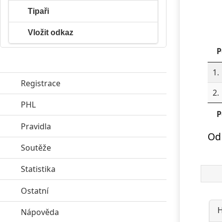
Tipaři
Vložit odkaz
P
1.
Registrace
2.
PHL
click to expand contents
P
Pravidla
click to expand contents
Od 
Soutěže
click to expand contents
Statistika
click to expand contents
Ostatní
click to expand contents
H
Nápověda
click to expand contents