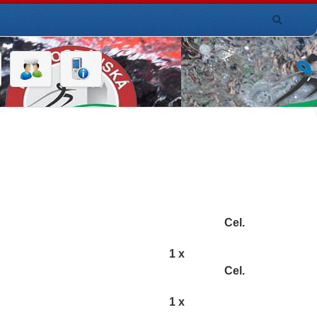
Cel.
1 x
Cel.
1 x