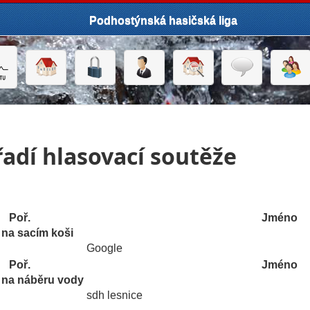
Podhostýnská hasičská liga
adí hlasovací soutěže
Poř.
Jméno
 na sacím koši
Google
Poř.
Jméno
í na náběru vody
sdh lesnice