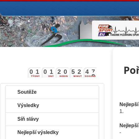
Poř
0
1
0
1
2
0
5
2
4
7
TÝDNY
DNY
HODIN
MINUT
SEKUND
8
Soutěže
Nejlepší
Výsledky
1.
Síň slávy
Nejlepš
Nejlepší výsledky
-