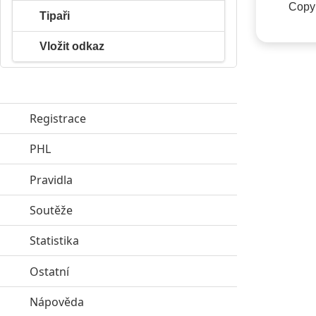
Copyr
Tipaři
Vložit odkaz
Registrace
PHL
click to expand contents
Pravidla
click to expand contents
Soutěže
click to expand contents
Statistika
click to expand contents
Ostatní
click to expand contents
Nápověda
click to expand contents