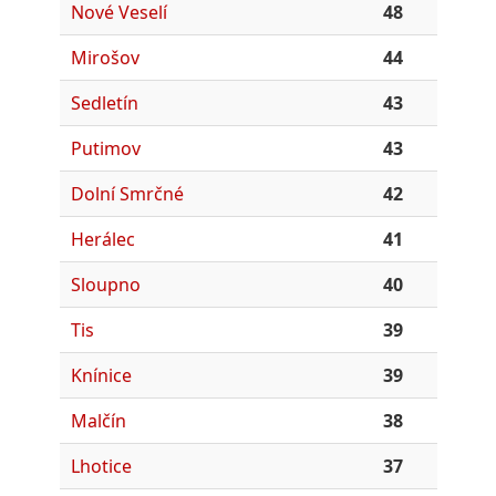
Nové Veselí
48
Mirošov
44
Sedletín
43
Putimov
43
Dolní Smrčné
42
Herálec
41
Sloupno
40
Tis
39
Knínice
39
Malčín
38
Lhotice
37