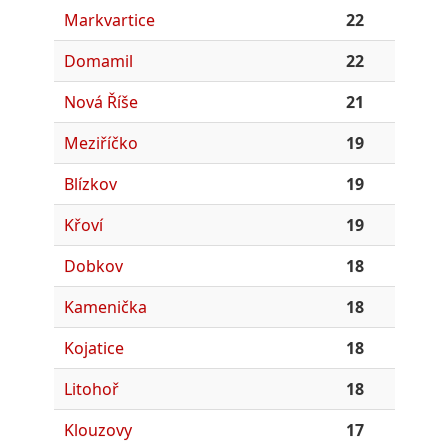
Markvartice
22
Domamil
22
Nová Říše
21
Meziříčko
19
Blízkov
19
Křoví
19
Dobkov
18
Kamenička
18
Kojatice
18
Litohoř
18
Klouzovy
17