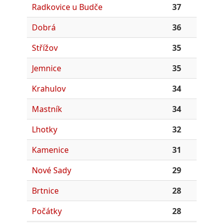
Radkovice u Budče
37
Dobrá
36
Střížov
35
Jemnice
35
Krahulov
34
Mastník
34
Lhotky
32
Kamenice
31
Nové Sady
29
Brtnice
28
Počátky
28