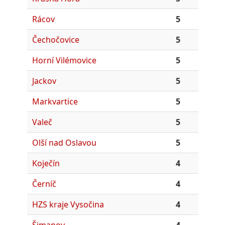
Rácov
5
Čechočovice
5
Horní Vilémovice
5
Jackov
5
Markvartice
5
Valeč
5
Olší nad Oslavou
5
Koječín
4
Černíč
4
HZS kraje Vysočina
4
Šimanov
4