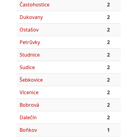
Častohostice
2
Dukovany
2
Ostašov
2
Petrůvky
2
Studnice
2
Sudice
2
Šebkovice
2
Vícenice
2
Bobrová
2
Dalečín
2
Boňkov
1