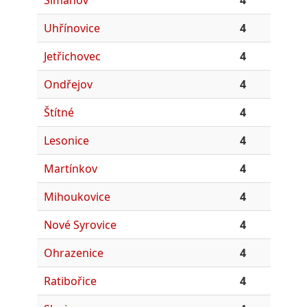
Uhřínovice
4
Jetřichovec
4
Ondřejov
4
Štítné
4
Lesonice
4
Martínkov
4
Mihoukovice
4
Nové Syrovice
4
Ohrazenice
4
Ratibořice
4