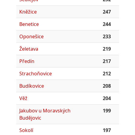
Kněžice
247
Benetice
244
Oponešice
233
Želetava
219
Předín
217
Strachoňovice
212
Budíkovice
208
Věž
204
Jakubov u Moravských
199
Budějovic
Sokolí
197