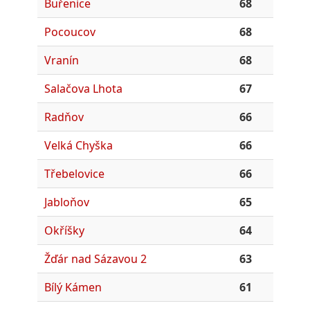
Buřenice
68
Pocoucov
68
Vranín
68
Salačova Lhota
67
Radňov
66
Velká Chyška
66
Třebelovice
66
Jabloňov
65
Okříšky
64
Žďár nad Sázavou 2
63
Bílý Kámen
61