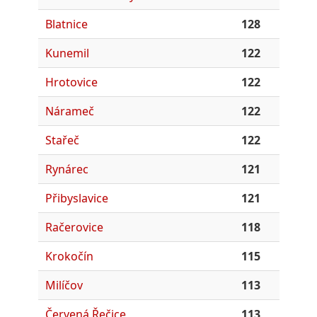
Blatnice
128
Kunemil
122
Hrotovice
122
Nárameč
122
Stařeč
122
Rynárec
121
Přibyslavice
121
Račerovice
118
Krokočín
115
Milíčov
113
Červená Řečice
113