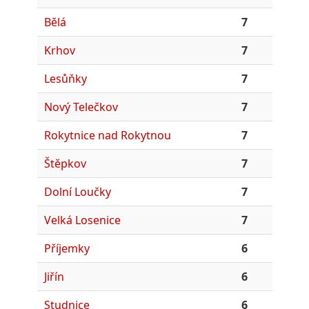
Bělá
7
Krhov
7
Lesůňky
7
Nový Telečkov
7
Rokytnice nad Rokytnou
7
Štěpkov
7
Dolní Loučky
7
Velká Losenice
7
Příjemky
6
Jiřín
6
Studnice
6