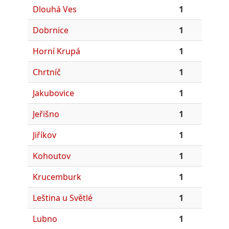
Dlouhá Ves
1
Dobrnice
1
Horní Krupá
1
Chrtníč
1
Jakubovice
1
Jeřišno
1
Jiříkov
1
Kohoutov
1
Krucemburk
1
Leština u Světlé
1
Lubno
1