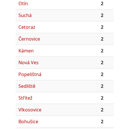
Otín
2
Suchá
2
Cetoraz
2
Černovice
2
Kámen
2
Nová Ves
2
Popelištná
2
Sedliště
2
Střítež
2
Vlkosovice
2
Bohušice
2