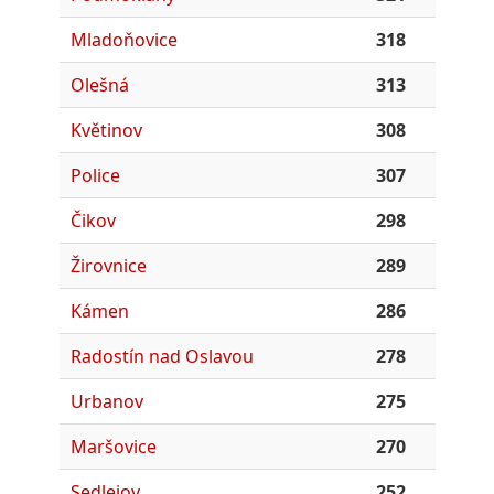
Mladoňovice
318
Olešná
313
Květinov
308
Police
307
Čikov
298
Žirovnice
289
Kámen
286
Radostín nad Oslavou
278
Urbanov
275
Maršovice
270
Sedlejov
252