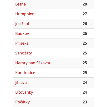
Lesná
28
Humpolec
27
Jestřebí
26
Budkov
26
Příseka
25
Senožaty
25
Hamry nad Sázavou
25
Kundratice
25
Jihlava
24
Bítovánky
24
Počátky
23