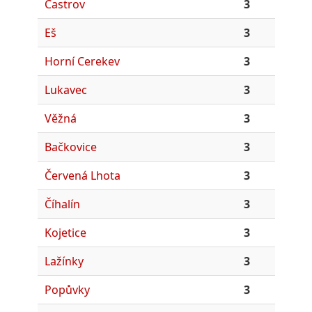
Častrov
3
Eš
3
Horní Cerekev
3
Lukavec
3
Věžná
3
Bačkovice
3
Červená Lhota
3
Číhalín
3
Kojetice
3
Lažínky
3
Popůvky
3