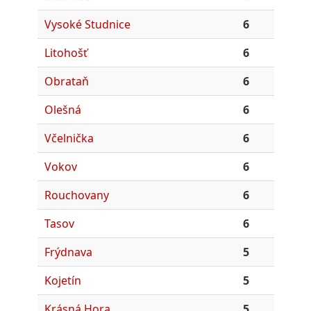
Vysoké Studnice
6
Litohošť
6
Obrataň
6
Olešná
6
Včelnička
6
Vokov
6
Rouchovany
6
Tasov
6
Frýdnava
5
Kojetín
5
Krásná Hora
5