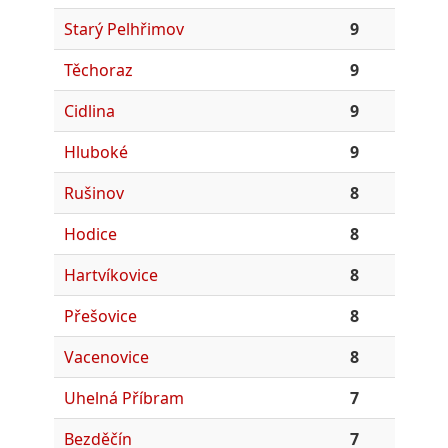
Starý Pelhřimov
9
Těchoraz
9
Cidlina
9
Hluboké
9
Rušinov
8
Hodice
8
Hartvíkovice
8
Přešovice
8
Vacenovice
8
Uhelná Příbram
7
Bezděčín
7