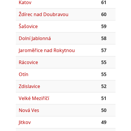
Katov
61
Ždírec nad Doubravou
60
Šašovice
59
Dolní Jablonná
58
Jaroměřice nad Rokytnou
57
Rácovice
55
Otín
55
Zdislavice
52
Velké Meziříčí
51
Nová Ves
50
Jitkov
49