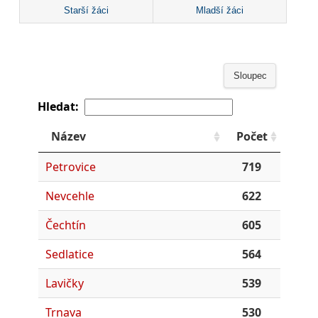
Starší žáci
Mladší žáci
Sloupec
Hledat:
Název
Počet
Petrovice
719
Nevcehle
622
Čechtín
605
Sedlatice
564
Lavičky
539
Trnava
530