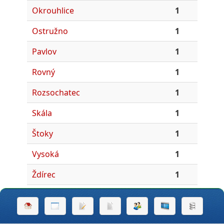
Okrouhlice
1
Ostružno
1
Pavlov
1
Rovný
1
Rozsochatec
1
Skála
1
Štoky
1
Vysoká
1
Ždírec
1
Dušejov
1
Hojkov
1