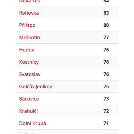
Nová Ves
84
Rohovka
83
Příštpo
80
Mrákotín
77
Hodov
76
Kostníky
76
Svatoslav
76
Golčův Jeníkov
75
Bácovice
73
Krahulčí
72
Dolní Krupá
71