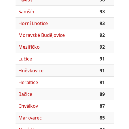
Samšín
93
Horní Lhotice
93
Moravské Budějovice
92
Meziříčko
92
Lučice
91
Hněvkovice
91
Heraltice
91
Bačice
89
Chválkov
87
Markvarec
85