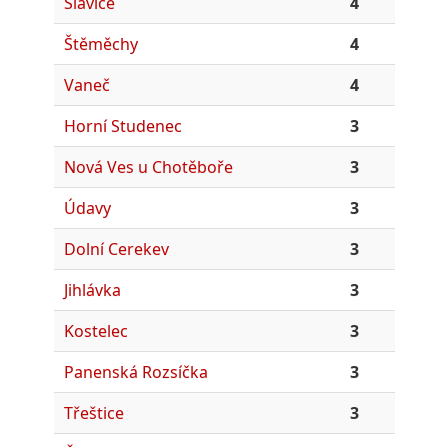
Slavice
4
Štěměchy
4
Vaneč
4
Horní Studenec
3
Nová Ves u Chotěboře
3
Údavy
3
Dolní Cerekev
3
Jihlávka
3
Kostelec
3
Panenská Rozsíčka
3
Třeštice
3