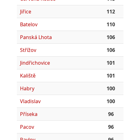
Jiřice
112
Batelov
110
Panská Lhota
106
Střížov
106
Jindřichovice
101
Kaliště
101
Habry
100
Vladislav
100
Příseka
96
Pacov
96
Pavlov
96