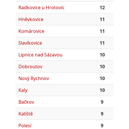
Radkovice u Hrotovic
12
Hněvkovice
11
Komárovice
11
Slavíkovice
11
Lipnice nad Sázavou
10
Dobroutov
10
Nový Rychnov
10
Kaly
10
Bačkov
9
Kaliště
9
Polesí
9