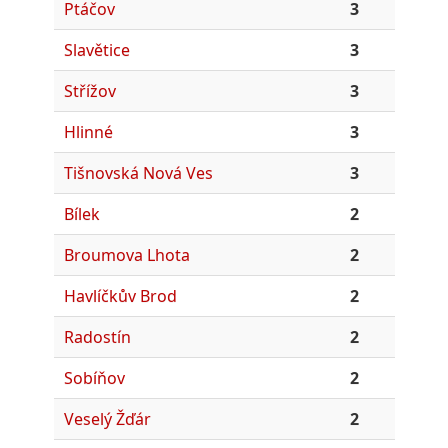
Ptáčov
3
Slavětice
3
Střížov
3
Hlinné
3
Tišnovská Nová Ves
3
Bílek
2
Broumova Lhota
2
Havlíčkův Brod
2
Radostín
2
Sobíňov
2
Veselý Žďár
2