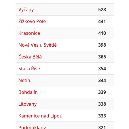
Výčapy
528
Žižkovo Pole
441
Krasonice
410
Nová Ves u Světlé
398
Česká Bělá
365
Stará Říše
354
Netín
344
Bohdalín
339
Litovany
338
Kamenice nad Lipou
333
Podmoklany
321