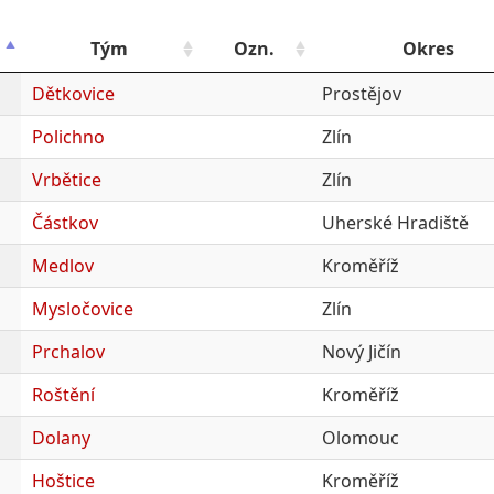
Tým
Ozn.
Okres
Dětkovice
Prostějov
Polichno
Zlín
Vrbětice
Zlín
Částkov
Uherské Hradiště
Medlov
Kroměříž
Mysločovice
Zlín
Prchalov
Nový Jičín
Roštění
Kroměříž
Dolany
Olomouc
Hoštice
Kroměříž