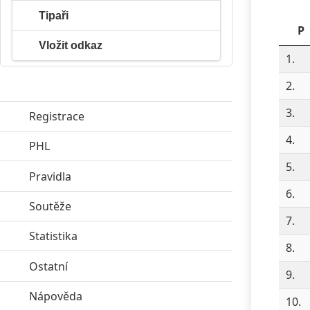
Tipaři
P
Vložit odkaz
1.
2.
3.
Registrace
4.
PHL
click to expand contents
5.
Pravidla
click to expand contents
6.
Soutěže
click to expand contents
7.
Statistika
click to expand contents
8.
Ostatní
click to expand contents
9.
Nápověda
click to expand contents
10.