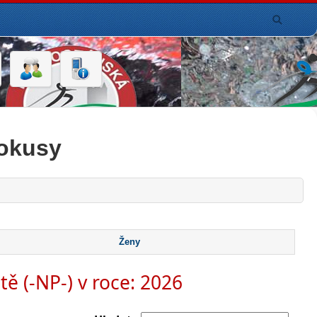
pokusy
Ženy
tě (-NP-) v roce: 2026