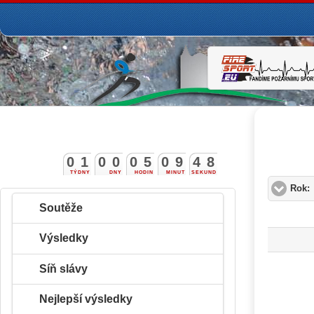
0
1
0
0
0
5
0
9
4
8
TÝDNY
DNY
HODIN
MINUT
SEKUND
Rok:
Soutěže
Výsledky
Síň slávy
Nejlepší výsledky