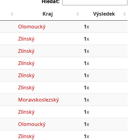
Hledat:
Kraj
Výsledek
Olomoucký
1
x
Zlínský
1
x
Zlínský
1
x
Zlínský
1
x
Zlínský
1
x
Zlínský
1
x
Moravskoslezský
1
x
Zlínský
1
x
Olomoucký
1
x
Zlínský
1
x