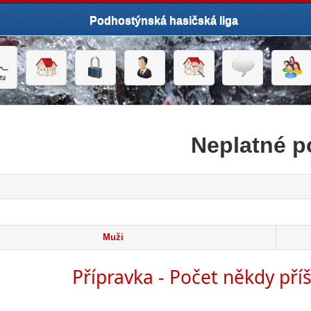
Podhostýnská hasičská liga
Neplatné 
click to expand contents
Muži
Přípravka - Počet někdy příš