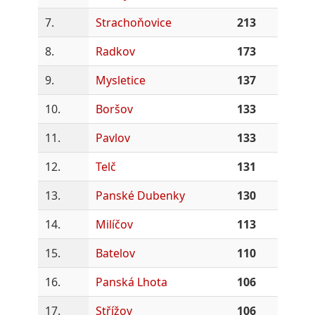
7.
Strachoňovice
213
8.
Radkov
173
9.
Mysletice
137
10.
Boršov
133
11.
Pavlov
133
12.
Telč
131
13.
Panské Dubenky
130
14.
Milíčov
113
15.
Batelov
110
16.
Panská Lhota
106
17.
Střížov
106