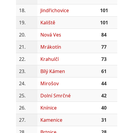
18.
Jindřichovice
101
19.
Kaliště
101
20.
Nová Ves
84
21.
Mrákotín
77
22.
Krahulčí
73
23.
Bílý Kámen
61
24.
Mirošov
44
25.
Dolní Smrčné
42
26.
Knínice
40
27.
Kamenice
31
28.
Brtnice
28