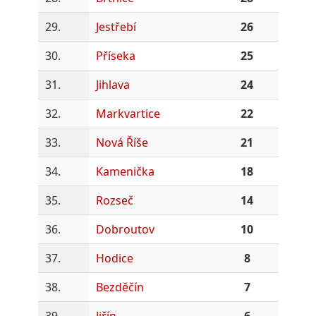
29.
Jestřebí
26
30.
Příseka
25
31.
Jihlava
24
32.
Markvartice
22
33.
Nová Říše
21
34.
Kamenička
18
35.
Rozseč
14
36.
Dobroutov
10
37.
Hodice
8
38.
Bezděčín
7
39.
Jiřín
6