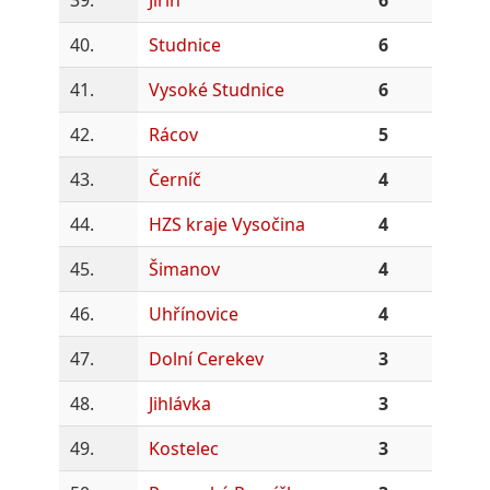
40.
Studnice
6
41.
Vysoké Studnice
6
42.
Rácov
5
43.
Černíč
4
44.
HZS kraje Vysočina
4
45.
Šimanov
4
46.
Uhřínovice
4
47.
Dolní Cerekev
3
48.
Jihlávka
3
49.
Kostelec
3