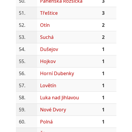
50.
Panenská Rozsíčka
3
51.
Třeštice
3
52.
Otín
2
53.
Suchá
2
54.
Dušejov
1
55.
Hojkov
1
56.
Horní Dubenky
1
57.
Lovětín
1
58.
Luka nad Jihlavou
1
59.
Nové Dvory
1
60.
Polná
1