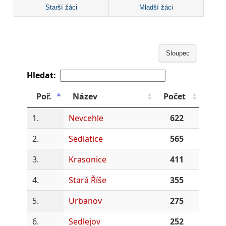
Starší žáci
Mladší žáci
Sloupec
Hledat:
Poř.
Název
Počet
1.
Nevcehle
622
2.
Sedlatice
565
3.
Krasonice
411
4.
Stará Říše
355
5.
Urbanov
275
6.
Sedlejov
252