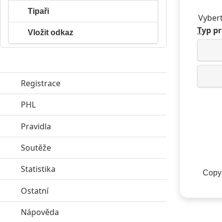
Tipaři
Vybert
T
yp pr
Vložit odkaz
Registrace
PHL
click to expand contents
Pravidla
click to expand contents
Soutěže
click to expand contents
Statistika
click to expand contents
Copyr
Ostatní
click to expand contents
Nápověda
click to expand contents