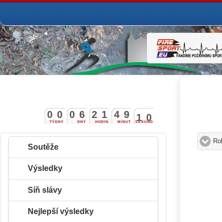
0
0
0
6
2
1
4
9
0
9
1
0
TÝDNY
DNY
HODIN
MINUT
SEKUND
Ro
Soutěže
Výsledky
Síň slávy
Nejlepší výsledky