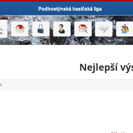
Podhostýnská hasičská liga
Nejlepší vý
k:
click to expand contents