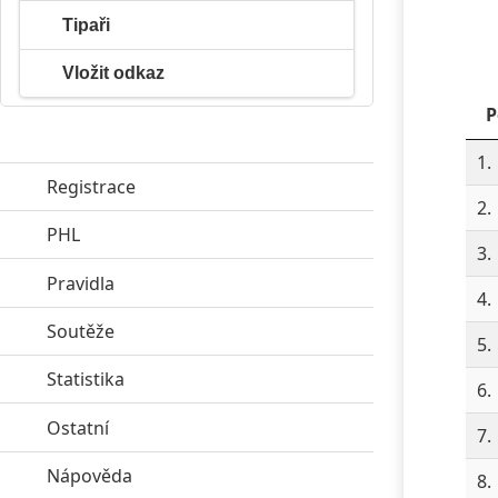
Tipaři
Vložit odkaz
P
1.
Registrace
2.
PHL
click to expand contents
3.
Pravidla
click to expand contents
4.
Soutěže
click to expand contents
5.
Statistika
click to expand contents
6.
Ostatní
click to expand contents
7.
Nápověda
click to expand contents
8.