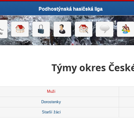
Podhostýnská hasičská liga
Týmy okres Česk
Muži
Dorostenky
Starší žáci