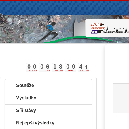
0
0
0
6
1
8
0
9
4
0
TÝDNY
DNY
HODIN
MINUT
SEKUND
Soutěže
Výsledky
Síň slávy
Nejlepší výsledky