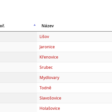
oř.
Název
Lišov
Jaronice
Křenovice
Srubec
Mydlovary
Todně
Slavošovice
Holašovice