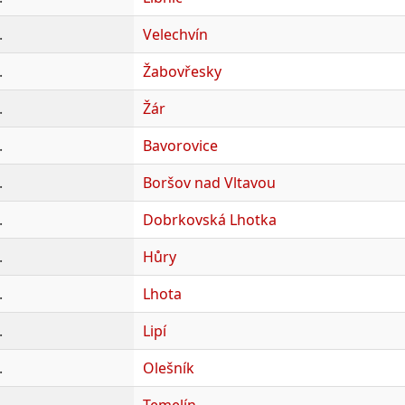
.
Velechvín
.
Žabovřesky
.
Žár
.
Bavorovice
.
Boršov nad Vltavou
.
Dobrkovská Lhotka
.
Hůry
.
Lhota
.
Lipí
.
Olešník
.
Temelín