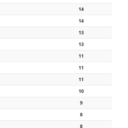
14
14
13
13
11
11
11
10
9
8
8