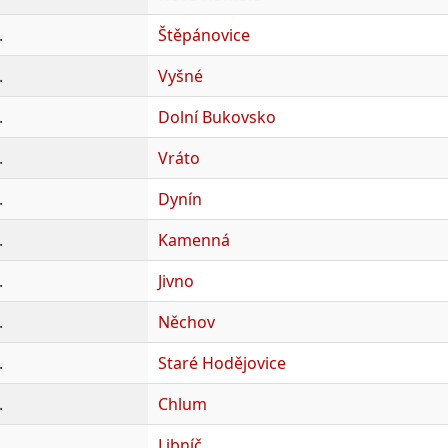
.
Štěpánovice
.
Vyšné
.
Dolní Bukovsko
.
Vráto
.
Dynín
.
Kamenná
.
Jivno
.
Něchov
.
Staré Hodějovice
.
Chlum
.
Libníč