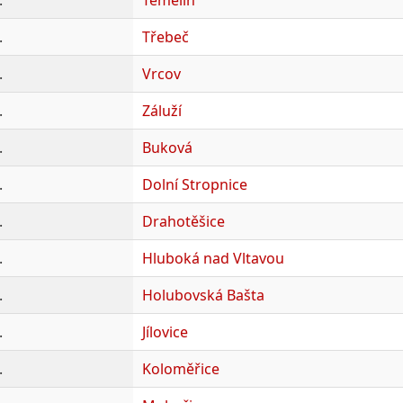
.
Třebeč
.
Vrcov
.
Záluží
.
Buková
.
Dolní Stropnice
.
Drahotěšice
.
Hluboká nad Vltavou
.
Holubovská Bašta
.
Jílovice
.
Koloměřice