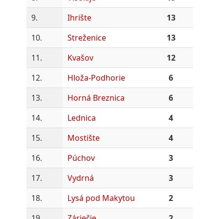
9.
Ihrište
13
10.
Streženice
13
11.
Kvašov
12
12.
Hloža-Podhorie
6
13.
Horná Breznica
6
14.
Lednica
4
15.
Mostište
4
16.
Púchov
3
17.
Vydrná
3
18.
Lysá pod Makytou
2
19.
Záriečie
2