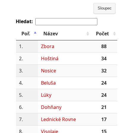
Sloupec
Hledat:
Poř.
Název
Počet
1.
Zbora
88
2.
Hoštiná
34
3.
Nosice
32
4.
Beluša
24
5.
Lúky
24
6.
Dohňany
21
7.
Lednické Rovne
17
8.
Visolaje
15