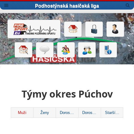
Podhostýnská hasičská liga
Týmy okres Púchov
Muži
Ženy
Dorostenky
Dorostenci
Starší žáci