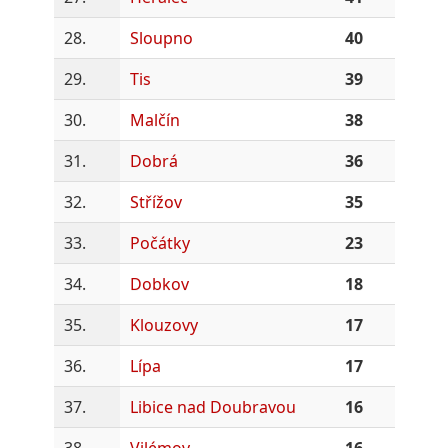
28.
Sloupno
40
29.
Tis
39
30.
Malčín
38
31.
Dobrá
36
32.
Střížov
35
33.
Počátky
23
34.
Dobkov
18
35.
Klouzovy
17
36.
Lípa
17
37.
Libice nad Doubravou
16
38.
Vilémov
16