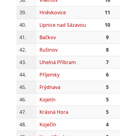
39.
Hněvkovice
11
40.
Lipnice nad Sázavou
10
41.
Bačkov
9
42.
Rušinov
8
43.
Uhelná Příbram
7
44.
Příjemky
6
45.
Frýdnava
5
46.
Kojetín
5
47.
Krásná Hora
5
48.
Koječín
4