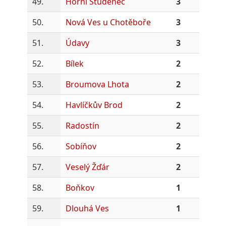
49.
Horní Studenec
3
50.
Nová Ves u Chotěboře
3
51.
Údavy
3
52.
Bílek
2
53.
Broumova Lhota
2
54.
Havlíčkův Brod
2
55.
Radostín
2
56.
Sobíňov
2
57.
Veselý Žďár
2
58.
Boňkov
1
59.
Dlouhá Ves
1