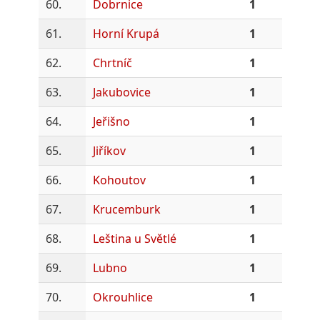
60.
Dobrnice
1
61.
Horní Krupá
1
62.
Chrtníč
1
63.
Jakubovice
1
64.
Jeřišno
1
65.
Jiříkov
1
66.
Kohoutov
1
67.
Krucemburk
1
68.
Leština u Světlé
1
69.
Lubno
1
70.
Okrouhlice
1