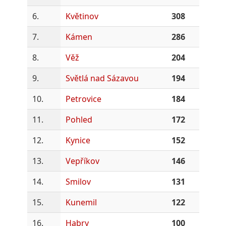
6.
Květinov
308
7.
Kámen
286
8.
Věž
204
9.
Světlá nad Sázavou
194
10.
Petrovice
184
11.
Pohled
172
12.
Kynice
152
13.
Vepříkov
146
14.
Smilov
131
15.
Kunemil
122
16.
Habry
100