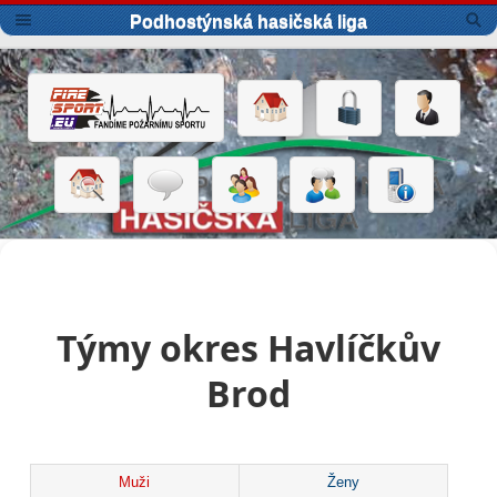
Podhostýnská hasičská liga
Týmy okres Havlíčkův
Brod
Muži
Ženy