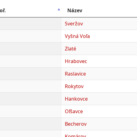
oř.
Název
Sveržov
Vyšná Voľa
Zlaté
Hrabovec
Raslavice
Rokytov
Hankovce
Oľšavce
Becherov
.
Komárov