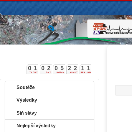
0
1
0
2
0
5
2
2
1
0
1
TÝDNY
DNY
HODIN
MINUT
SEKUND
Soutěže
Výsledky
Síň slávy
Nejlepší výsledky