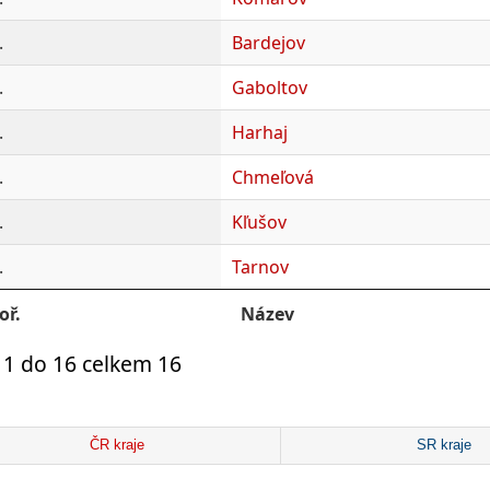
.
Bardejov
.
Gaboltov
.
Harhaj
.
Chmeľová
.
Kľušov
.
Tarnov
oř.
Název
 1 do 16 celkem 16
ČR kraje
SR kraje