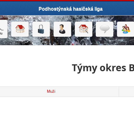
Podhostýnská hasičská liga
Týmy okres 
Muži