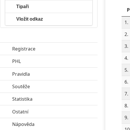
Tipaři
P
Vložit odkaz
1.
2.
3.
Registrace
4.
PHL
click to expand contents
5.
Pravidla
click to expand contents
6.
Soutěže
click to expand contents
7.
Statistika
click to expand contents
8.
Ostatní
click to expand contents
9.
Nápověda
click to expand contents
10