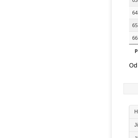
64
65
66
P
Od
H
J