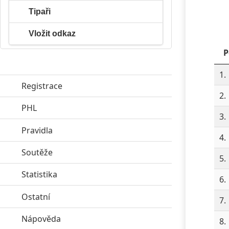
Tipaři
Vložit odkaz
P
1.
Registrace
2.
PHL
click to expand contents
3.
Pravidla
click to expand contents
4.
Soutěže
click to expand contents
5.
Statistika
click to expand contents
6.
Ostatní
click to expand contents
7.
Nápověda
click to expand contents
8.