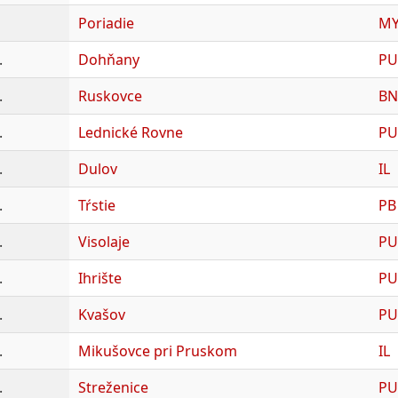
Poriadie
M
.
Dohňany
PU
.
Ruskovce
BN
.
Lednické Rovne
PU
.
Dulov
IL
.
Tŕstie
PB
.
Visolaje
PU
.
Ihrište
PU
.
Kvašov
PU
.
Mikušovce pri Pruskom
IL
.
Streženice
PU