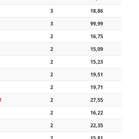
3
18,86
3
99,99
2
16,75
2
15,09
2
15,23
2
19,51
2
19,71
M
2
27,55
2
16,22
2
22,35
2
15,81