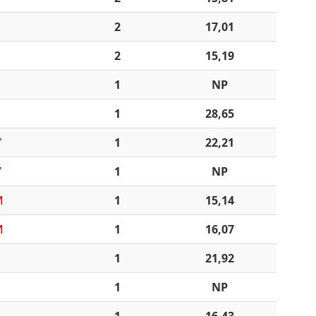
2
17,01
2
15,19
1
NP
1
28,65
Y
1
22,21
Y
1
NP
M
1
15,14
M
1
16,07
1
21,92
1
NP
1
16,43