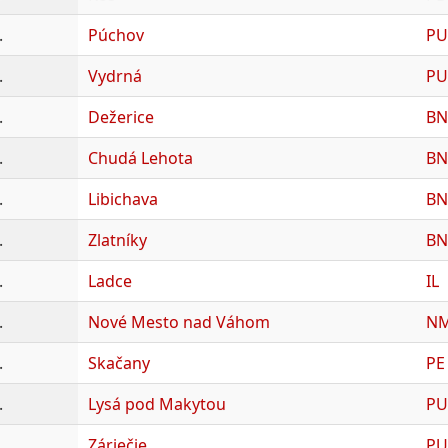
.
Púchov
PU
.
Vydrná
PU
.
Dežerice
BN
.
Chudá Lehota
BN
.
Libichava
BN
.
Zlatníky
BN
.
Ladce
IL
.
Nové Mesto nad Váhom
N
.
Skačany
PE
.
Lysá pod Makytou
PU
.
Záriečie
PU