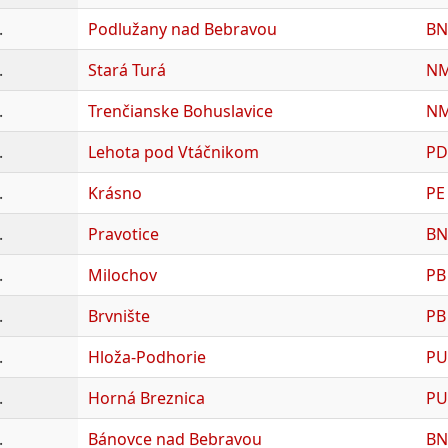
.
Podlužany nad Bebravou
BN
.
Stará Turá
N
.
Trenčianske Bohuslavice
N
.
Lehota pod Vtáčnikom
PD
.
Krásno
PE
.
Pravotice
BN
.
Milochov
PB
.
Brvnište
PB
.
Hloža-Podhorie
PU
.
Horná Breznica
PU
.
Bánovce nad Bebravou
BN