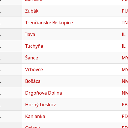
.
Zubák
PU
.
Trenčianske Biskupice
TN
.
Ilava
IL
.
Tuchyňa
IL
.
Šance
M
.
Vrbovce
M
.
Bošáca
N
.
Drgoňova Dolina
N
.
Horný Lieskov
PB
.
Kanianka
PD
.
Oslany
PD