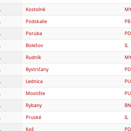
.
Kostolné
M
.
Podskalie
PB
.
Poruba
PD
.
Bolešov
IL
.
Rudník
M
.
Bystričany
PD
.
Lednica
PU
.
Mostište
PU
.
Rybany
BN
.
Pruské
IL
.
Koš
PD