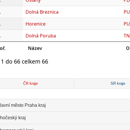
.
Dolná Breznica
PU
.
Horenice
PU
.
Dolná Poruba
TN
oř.
Název
O
 1 do 66 celkem 66
ČR kraje
SR kraje
lavní město Praha kraj
ihočeský kraj