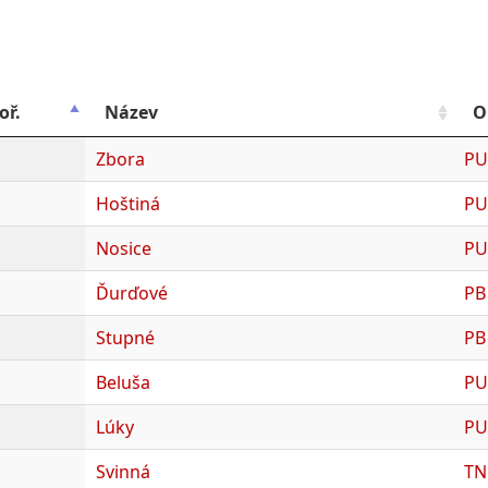
oř.
Název
O
Zbora
PU
Hoštiná
PU
Nosice
PU
Ďurďové
PB
Stupné
PB
Beluša
PU
Lúky
PU
Svinná
TN