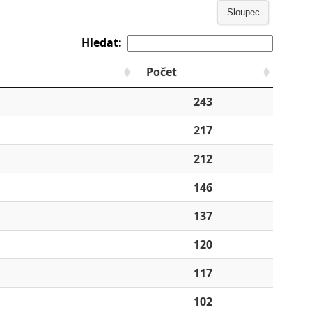
Sloupec
Hledat:
Počet
243
217
212
146
137
120
117
102