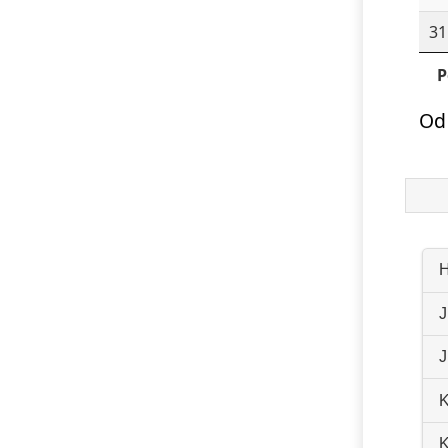
31
P
Od
H
J
J
K
K