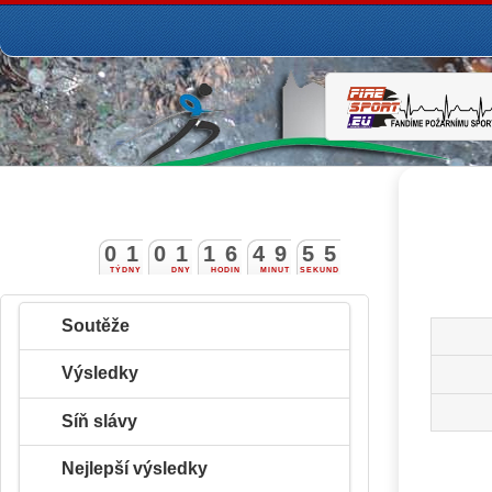
0
1
0
1
1
6
4
9
5
4
5
TÝDNY
DNY
HODIN
MINUT
SEKUND
Soutěže
Výsledky
Síň slávy
Nejlepší výsledky