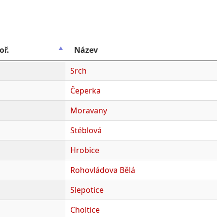
oř.
Název
Srch
Čeperka
Moravany
Stéblová
Hrobice
Rohovládova Bělá
Slepotice
Choltice