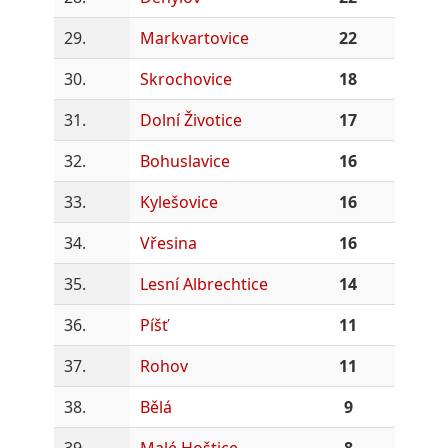
29.
Markvartovice
22
30.
Skrochovice
18
31.
Dolní Životice
17
32.
Bohuslavice
16
33.
Kylešovice
16
34.
Vřesina
16
35.
Lesní Albrechtice
14
36.
Píšť
11
37.
Rohov
11
38.
Bělá
9
39.
Malé Hoštice
8