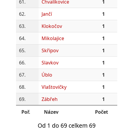
61.
Chvalíkovice
1
62.
Jančí
1
63.
Klokočov
1
64.
Mikolajice
1
65.
Skřipov
1
66.
Slavkov
1
67.
Úblo
1
68.
Vlaštovičky
1
69.
Zábřeh
1
Poř.
Název
Počet
Od 1 do 69 celkem 69