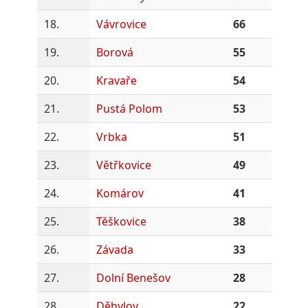
18.
Vávrovice
66
19.
Borová
55
20.
Kravaře
54
21.
Pustá Polom
53
22.
Vrbka
51
23.
Větřkovice
49
24.
Komárov
41
25.
Těškovice
38
26.
Závada
33
27.
Dolní Benešov
28
28.
Děhylov
22