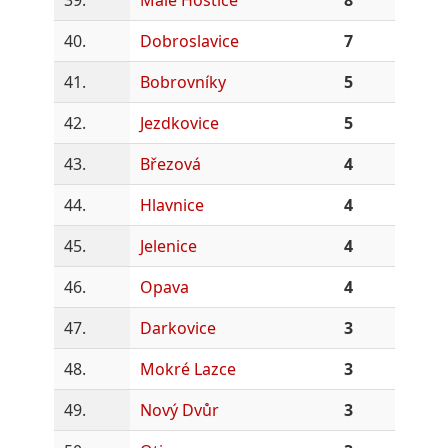
40.
Dobroslavice
7
41.
Bobrovníky
5
42.
Jezdkovice
5
43.
Březová
4
44.
Hlavnice
4
45.
Jelenice
4
46.
Opava
4
47.
Darkovice
3
48.
Mokré Lazce
3
49.
Nový Dvůr
3