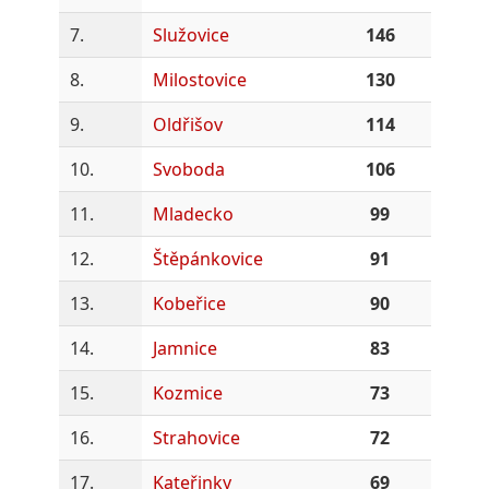
7.
Služovice
146
8.
Milostovice
130
9.
Oldřišov
114
10.
Svoboda
106
11.
Mladecko
99
12.
Štěpánkovice
91
13.
Kobeřice
90
14.
Jamnice
83
15.
Kozmice
73
16.
Strahovice
72
17.
Kateřinky
69