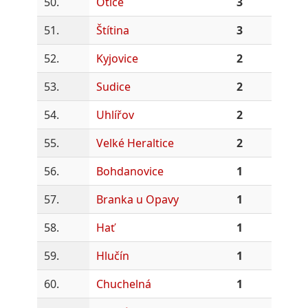
50.
Otice
3
51.
Štítina
3
52.
Kyjovice
2
53.
Sudice
2
54.
Uhlířov
2
55.
Velké Heraltice
2
56.
Bohdanovice
1
57.
Branka u Opavy
1
58.
Hať
1
59.
Hlučín
1
60.
Chuchelná
1