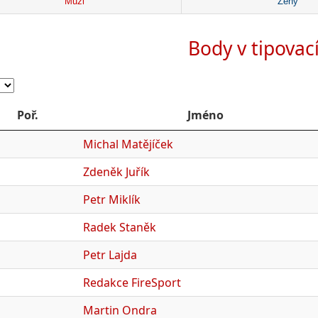
Muži
Ženy
Body v tipovac
Poř.
Jméno
Michal Matějíček
Zdeněk Juřík
Petr Miklík
Radek Staněk
Petr Lajda
Redakce FireSport
Martin Ondra