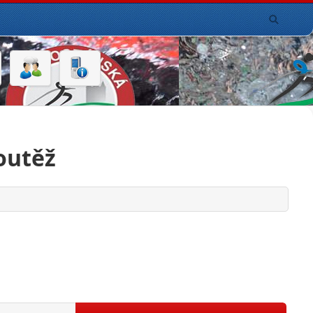
outěž