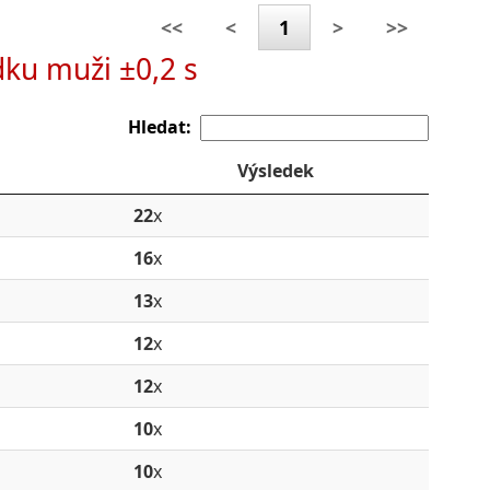
<<
<
1
>
>>
dku muži ±0,2 s
Hledat:
Výsledek
22
x
16
x
13
x
12
x
12
x
10
x
10
x