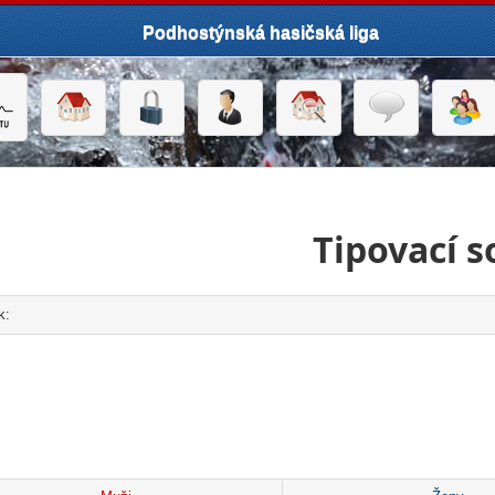
Podhostýnská hasičská liga
Tipovací s
k:
click to expand contents