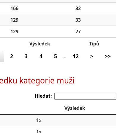
166
32
129
33
129
27
Výsledek
Tipů
2
3
4
5
…
12
>
>>
ledku kategorie muži
Hledat:
Výsledek
1
x
1
x