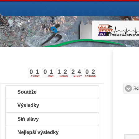
0
1
0
1
1
2
2
4
0
1
2
TÝDNY
DNY
HODIN
MINUT
SEKUND
Ro
Soutěže
Výsledky
Síň slávy
Nejlepší výsledky