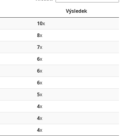
Výsledek
10
x
8
x
7
x
6
x
6
x
6
x
5
x
4
x
4
x
4
x