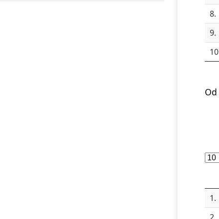
8.
9.
10
Od 
1.
2.