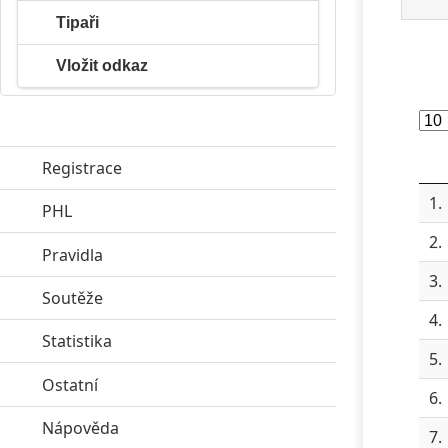
Tipaři
Vložit odkaz
Registrace
1.
PHL
click to expand contents
2.
Pravidla
click to expand contents
3.
Soutěže
click to expand contents
4.
Statistika
click to expand contents
5.
Ostatní
click to expand contents
6.
Nápověda
click to expand contents
7.