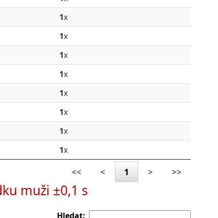
1
x
1
x
1
x
1
x
1
x
1
x
1
x
1
x
<<
<
1
>
>>
dku muži ±0,1 s
Hledat: