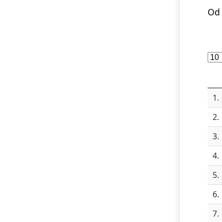
Od 
1.
2.
3.
4.
5.
6.
7.