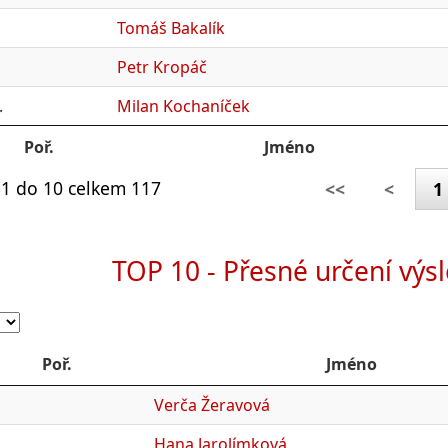
Tomáš Bakalík
Petr Kropáč
.
Milan Kochaníček
Poř.
Jméno
1 do 10 celkem 117
<<
<
1
TOP 10 - Přesné určení výs
Poř.
Jméno
Verča Žeravová
Hana Jarolímková