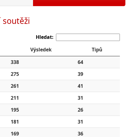
í soutěži
Hledat:
Výsledek
Tipů
338
64
275
39
261
41
211
31
195
26
181
31
169
36