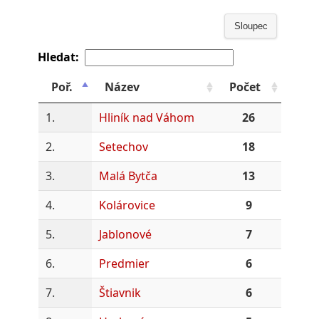
Sloupec
Hledat:
Poř.
Název
Počet
1.
Hliník nad Váhom
26
2.
Setechov
18
3.
Malá Bytča
13
4.
Kolárovice
9
5.
Jablonové
7
6.
Predmier
6
7.
Štiavnik
6