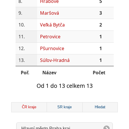
8.
Hrabové
5
9.
Maršová
3
10.
Veľká Bytča
2
11.
Petrovice
1
12.
Pšurnovice
1
13.
Súľov-Hradná
1
Poř.
Název
Počet
Od 1 do 13 celkem 13
ČR kraje
SR kraje
Hledat
Hlavní město Praha kraj