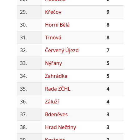
29.
Křečov
9
30.
Horní Bělá
8
31.
Trnová
8
32.
Červený Újezd
7
33.
Nýřany
5
34.
Zahrádka
5
35.
Rada ZČHL
4
36.
Záluží
4
37.
Bdeněves
3
38.
Hrad Nečtiny
3
39.
Kostelec
3