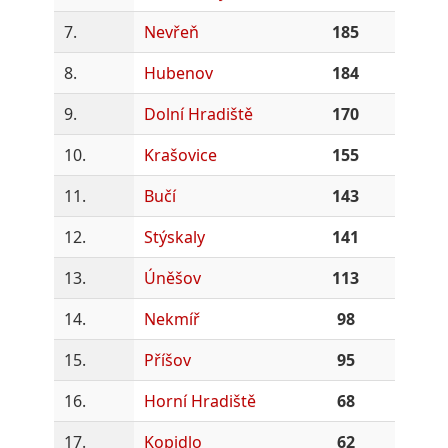
7.
Nevřeň
185
8.
Hubenov
184
9.
Dolní Hradiště
170
10.
Krašovice
155
11.
Bučí
143
12.
Stýskaly
141
13.
Úněšov
113
14.
Nekmíř
98
15.
Příšov
95
16.
Horní Hradiště
68
17.
Kopidlo
62