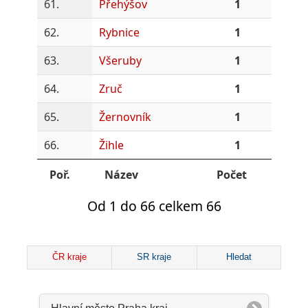
61.
Přehýšov
1
62.
Rybnice
1
63.
Všeruby
1
64.
Zruč
1
65.
Žernovník
1
66.
Žihle
1
Poř.
Název
Počet
Od 1 do 66 celkem 66
ČR kraje
SR kraje
Hledat