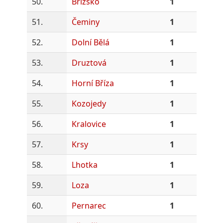
50.
Břízsko
1
51.
Čeminy
1
52.
Dolní Bělá
1
53.
Druztová
1
54.
Horní Bříza
1
55.
Kozojedy
1
56.
Kralovice
1
57.
Krsy
1
58.
Lhotka
1
59.
Loza
1
60.
Pernarec
1