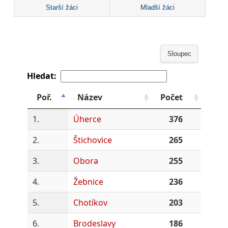
Starší žáci
Mladší žáci
Sloupec
Hledat:
Poř.
Název
Počet
1.
Úherce
376
2.
Štichovice
265
3.
Obora
255
4.
Žebnice
236
5.
Chotíkov
203
6.
Brodeslavy
186