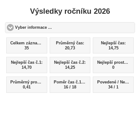
Výsledky ročníku 2026
Vyber informace ...
click to expand contents
Celkem záznamů:
Průměrný čas:
Nejlepší čas:
35
20,73
14,75
Nejlepší čas č.1:
Nejlepší čas č.2:
Nejlepší prostřik:
14,70
14,25
0
Průměrný prostřik
Poměr čas č.1 (LP) / čas č.2 (PP)
Povedené / Nepovedené
0,41
16 / 18
34 / 1