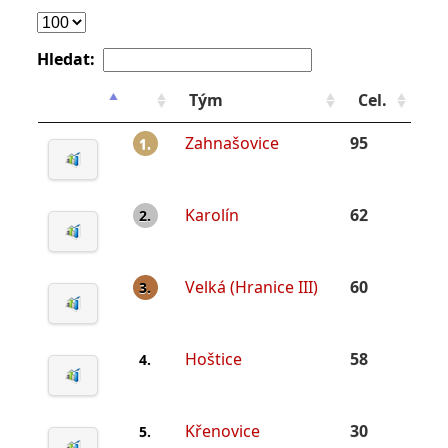
Hledat:
Tým
Cel.
Zahnašovice
95
1.
Karolín
62
2.
Velká (Hranice III)
60
3.
Hoštice
58
4.
Křenovice
30
5.