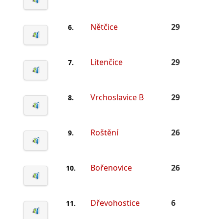
Nětčice
29
6.
Litenčice
29
7.
Vrchoslavice B
29
8.
Roštění
26
9.
Bořenovice
26
10.
Dřevohostice
6
11.