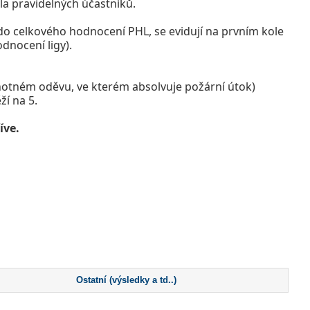
sla pravidelných účastníků.
 celkového hodnocení PHL, se evidují na prvním kole
dnocení ligy).
ednotném oděvu, ve kterém absolvuje požární útok)
í na 5.
íve.
Ostatní (výsledky a td..)