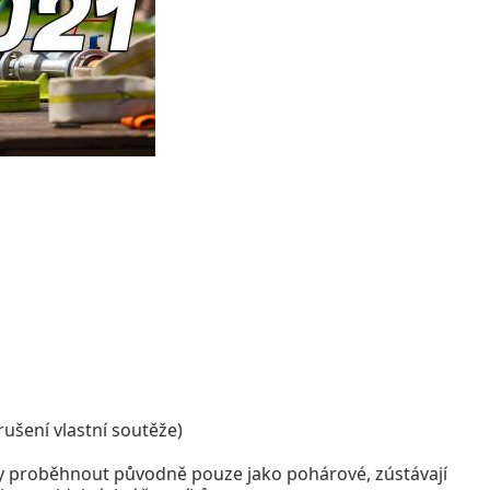
rušení vlastní soutěže)
ěly proběhnout původně pouze jako pohárové, zústávají