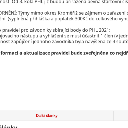
tnost. Od 3. kola PHL již budou přiřazena pevná startovní čí
NĚNÍ: Týmy mimo okres Kroměříž se zájmem o zařazení do
ění. (vyplněná přihláška a poplatek 300Kč do celkového vyho
 pravidel pro závodniky sbírající body do PHL 2021:
ajovacího nástupu a vyhlášení se musí účastnit 1 člen (v j
nost zapůjčení jednoho závodníka byla navýšena ze 3 soutěž
nformací a aktualizace pravidel bude zveřejněna co nejdř
Další články
články