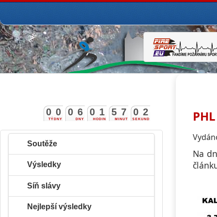
0
0
0
6
0
1
5
7
0
1
PHL
2
TÝDNY
DNY
HODIN
MINUT
SEKUND
Vydáno
Soutěže
Na dn
článk
Výsledky
Síň slávy
Nejlepší výsledky