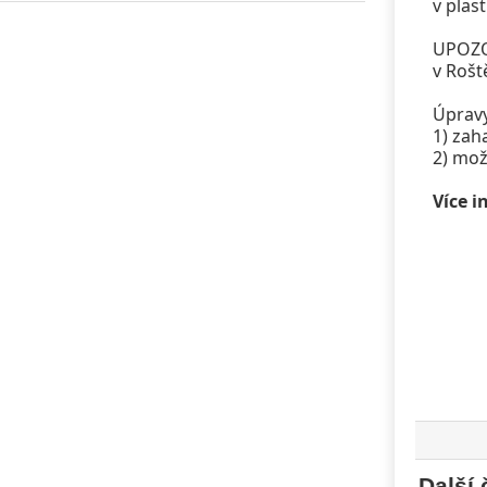
v plas
UPOZOR
v Rošt
Úpravy
1) zah
2) mož
Více i
Další 