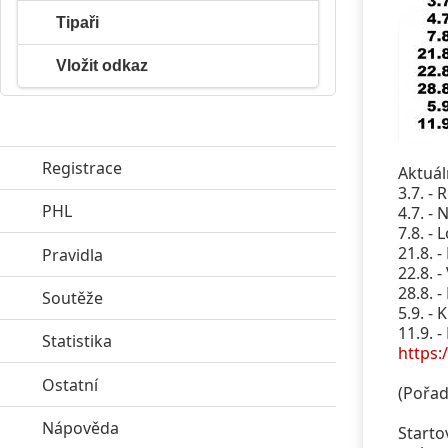
Tipaři
Vložit odkaz
Registrace
Aktuál
3.7. - 
PHL
click to expand contents
4.7. -
7.8. - 
21.8. -
Pravidla
click to expand contents
22.8. -
28.8. -
Soutěže
click to expand contents
5.9. - 
11.9. -
Statistika
click to expand contents
https:
Ostatní
click to expand contents
(Pořad
Nápověda
click to expand contents
Starto