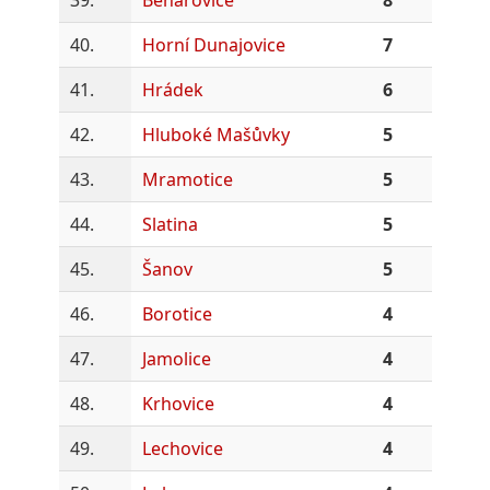
40.
Horní Dunajovice
7
41.
Hrádek
6
42.
Hluboké Mašůvky
5
43.
Mramotice
5
44.
Slatina
5
45.
Šanov
5
46.
Borotice
4
47.
Jamolice
4
48.
Krhovice
4
49.
Lechovice
4