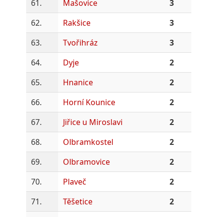
61.
Mašovice
3
62.
Rakšice
3
63.
Tvořihráz
3
64.
Dyje
2
65.
Hnanice
2
66.
Horní Kounice
2
67.
Jiřice u Miroslavi
2
68.
Olbramkostel
2
69.
Olbramovice
2
70.
Plaveč
2
71.
Těšetice
2