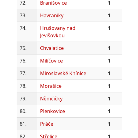
72.
Branišovice
1
73.
Havraníky
1
74.
Hrušovany nad
1
Jevišovkou
75.
Chvalatice
1
76.
Milíčovice
1
77.
Miroslavské Knínice
1
78.
Morašice
1
79.
Němčičky
1
80.
Plenkovice
1
81.
Práče
1
82.
Střelice
1