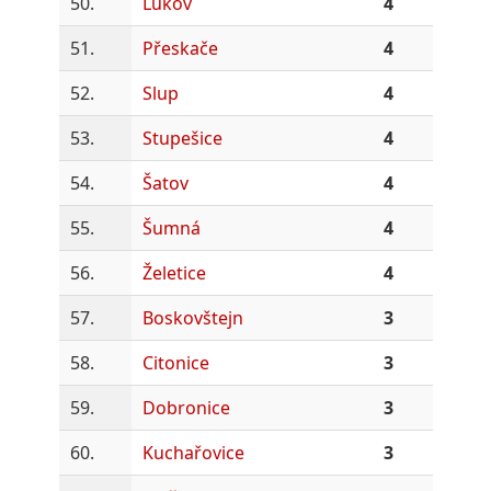
50.
Lukov
4
51.
Přeskače
4
52.
Slup
4
53.
Stupešice
4
54.
Šatov
4
55.
Šumná
4
56.
Želetice
4
57.
Boskovštejn
3
58.
Citonice
3
59.
Dobronice
3
60.
Kuchařovice
3