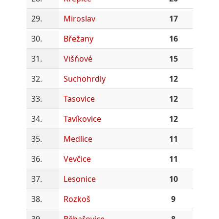
29.
Miroslav
17
30.
Břežany
16
31.
Višňové
15
32.
Suchohrdly
12
33.
Tasovice
12
34.
Tavíkovice
12
35.
Medlice
11
36.
Vevčice
11
37.
Lesonice
10
38.
Rozkoš
9
39.
Běhařovice
8