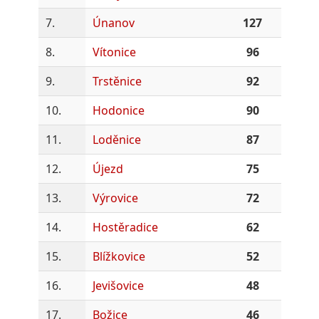
7.
Únanov
127
8.
Vítonice
96
9.
Trstěnice
92
10.
Hodonice
90
11.
Loděnice
87
12.
Újezd
75
13.
Výrovice
72
14.
Hostěradice
62
15.
Blížkovice
52
16.
Jevišovice
48
17.
Božice
46