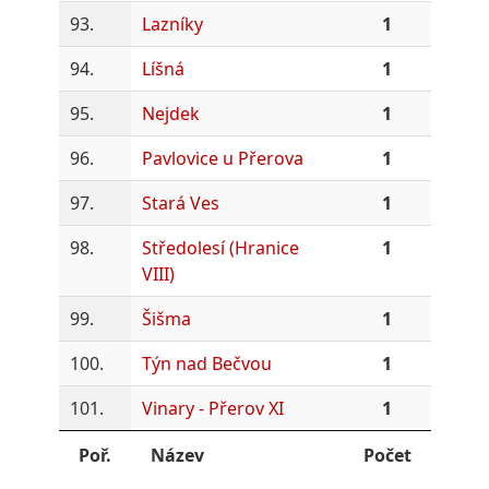
93.
Lazníky
1
94.
Líšná
1
95.
Nejdek
1
96.
Pavlovice u Přerova
1
97.
Stará Ves
1
98.
Středolesí (Hranice
1
VIII)
99.
Šišma
1
100.
Týn nad Bečvou
1
101.
Vinary - Přerov XI
1
Poř.
Název
Počet