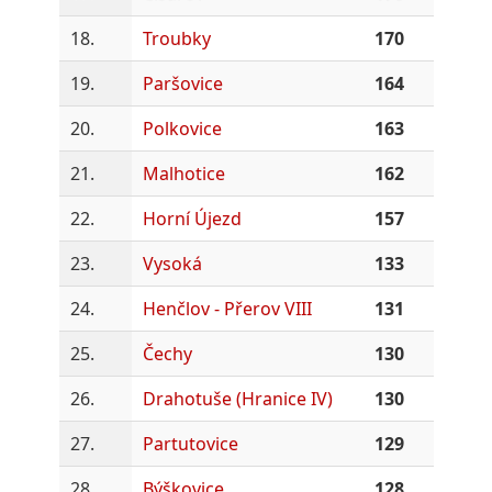
18.
Troubky
170
19.
Paršovice
164
20.
Polkovice
163
21.
Malhotice
162
22.
Horní Újezd
157
23.
Vysoká
133
24.
Henčlov - Přerov VIII
131
25.
Čechy
130
26.
Drahotuše (Hranice IV)
130
27.
Partutovice
129
28.
Býškovice
128