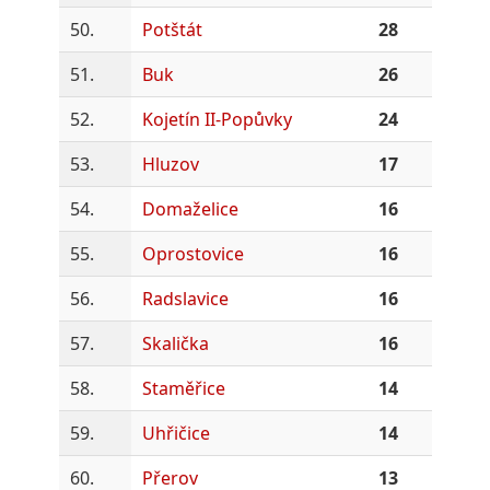
50.
Potštát
28
51.
Buk
26
52.
Kojetín II-Popůvky
24
53.
Hluzov
17
54.
Domaželice
16
55.
Oprostovice
16
56.
Radslavice
16
57.
Skalička
16
58.
Staměřice
14
59.
Uhřičice
14
60.
Přerov
13