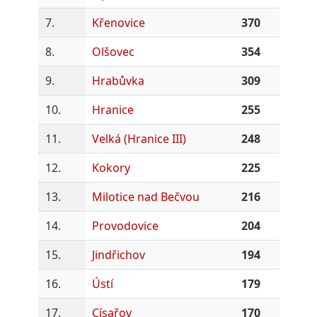
7.
Křenovice
370
8.
Olšovec
354
9.
Hrabůvka
309
10.
Hranice
255
11.
Velká (Hranice III)
248
12.
Kokory
225
13.
Milotice nad Bečvou
216
14.
Provodovice
204
15.
Jindřichov
194
16.
Ústí
179
17.
Císařov
170