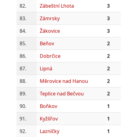
82.
Zábeštní Lhota
3
83.
Zámrsky
3
84.
Žákovice
3
85.
Beňov
2
86.
Dobrčice
2
87.
Lipná
2
88.
Měrovice nad Hanou
2
89.
Teplice nad Bečvou
2
90.
Boňkov
1
91.
Kyžlířov
1
92.
Lazníčky
1