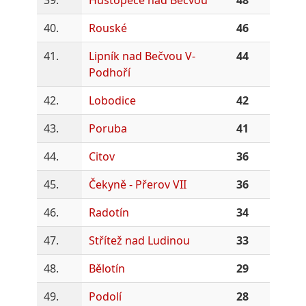
40.
Rouské
46
41.
Lipník nad Bečvou V-
44
Podhoří
42.
Lobodice
42
43.
Poruba
41
44.
Citov
36
45.
Čekyně - Přerov VII
36
46.
Radotín
34
47.
Střítež nad Ludinou
33
48.
Bělotín
29
49.
Podolí
28