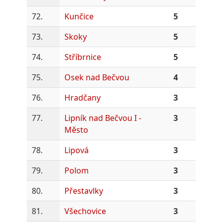
72.
Kunčice
5
73.
Skoky
5
74.
Stříbrnice
5
75.
Osek nad Bečvou
4
76.
Hradčany
3
77.
Lipník nad Bečvou I -
3
Město
78.
Lipová
3
79.
Polom
3
80.
Přestavlky
3
81.
Všechovice
3