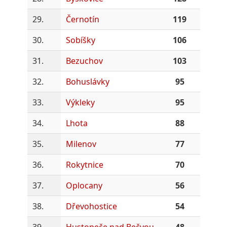
29.
Černotín
119
30.
Sobíšky
106
31.
Bezuchov
103
32.
Bohuslávky
95
33.
Výkleky
95
34.
Lhota
88
35.
Milenov
77
36.
Rokytnice
70
37.
Oplocany
56
38.
Dřevohostice
54
39.
Hustopeče nad Bečvou
48