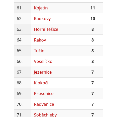
61.
Kojetín
11
62.
Radkovy
10
63.
Horní Těšice
8
64.
Rakov
8
65.
Tučín
8
66.
Veselíčko
8
67.
Jezernice
7
68.
Klokočí
7
69.
Prosenice
7
70.
Radvanice
7
71.
Soběchleby
7