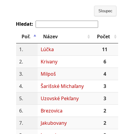
Sloupec
Hledat:
Poř.
Název
Počet
1.
Lúčka
11
2.
Krivany
6
3.
Milpoš
4
4.
Šarišské Michaľany
3
5.
Uzovské Pekľany
3
6.
Brezovica
2
7.
Jakubovany
2