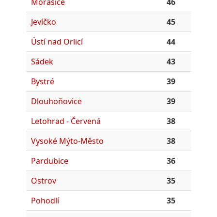
Morašice
46
Jevíčko
45
Ústí nad Orlicí
44
Sádek
43
Bystré
39
Dlouhoňovice
39
Letohrad - Červená
38
Vysoké Mýto-Město
38
Pardubice
36
Ostrov
35
Pohodlí
35