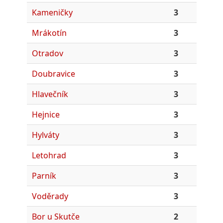
Kameničky
3
Mrákotín
3
Otradov
3
Doubravice
3
Hlavečník
3
Hejnice
3
Hylváty
3
Letohrad
3
Parník
3
Voděrady
3
Bor u Skutče
2