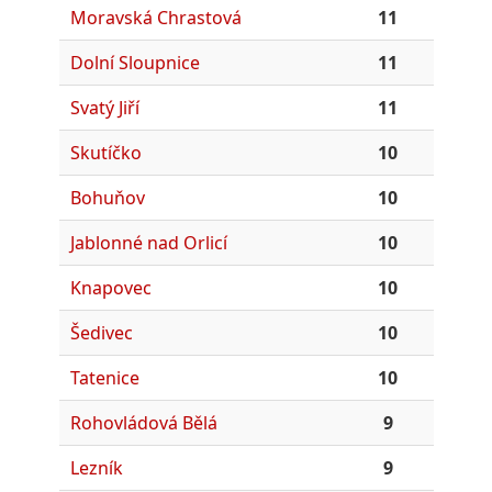
Moravská Chrastová
11
Dolní Sloupnice
11
Svatý Jiří
11
Skutíčko
10
Bohuňov
10
Jablonné nad Orlicí
10
Knapovec
10
Šedivec
10
Tatenice
10
Rohovládová Bělá
9
Lezník
9