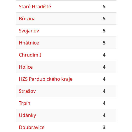
Staré Hradiště
5
Březina
5
Svojanov
5
Hnátnice
5
Chrudim I
4
Holice
4
HZS Pardubického kraje
4
Strašov
4
Trpín
4
Udánky
4
Doubravice
3