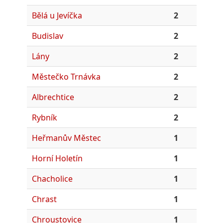
Bělá u Jevíčka
2
Budislav
2
Lány
2
Městečko Trnávka
2
Albrechtice
2
Rybník
2
Heřmanův Městec
1
Horní Holetín
1
Chacholice
1
Chrast
1
Chroustovice
1