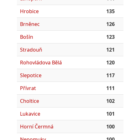
Hrobice
135
Brněnec
126
Bošín
123
Stradouň
121
Rohovládova Bělá
120
Slepotice
117
Přívrat
111
Choltice
102
Lukavice
101
Horní Čermná
100
Nepomuky
100