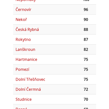
Černovír
96
Nekoř
90
Česká Rybná
88
Rokytno
87
Lanškroun
82
Hartmanice
75
Pomezí
75
Dolní Třešňovec
75
Dolní Čermná
72
Studnice
70