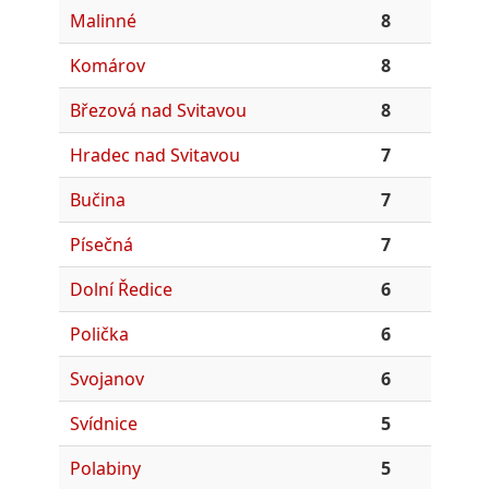
Malinné
8
Komárov
8
Březová nad Svitavou
8
Hradec nad Svitavou
7
Bučina
7
Písečná
7
Dolní Ředice
6
Polička
6
Svojanov
6
Svídnice
5
Polabiny
5