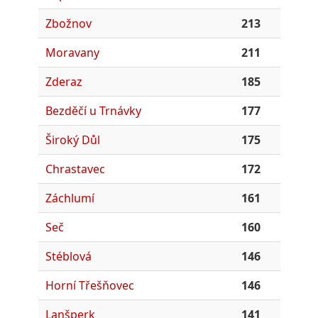
Zbožnov
213
Moravany
211
Zderaz
185
Bezděčí u Trnávky
177
Široký Důl
175
Chrastavec
172
Záchlumí
161
Seč
160
Stéblová
146
Horní Třešňovec
146
Lanšperk
141