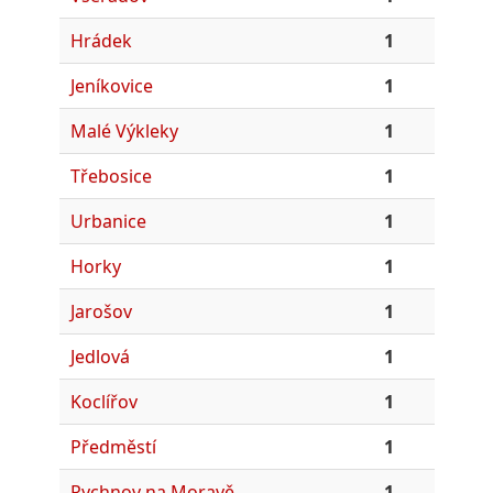
Hrádek
1
Jeníkovice
1
Malé Výkleky
1
Třebosice
1
Urbanice
1
Horky
1
Jarošov
1
Jedlová
1
Koclířov
1
Předměstí
1
Rychnov na Moravě
1