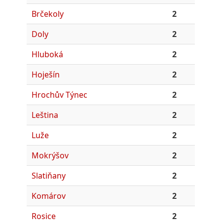
Brčekoly
2
Doly
2
Hluboká
2
Hoješín
2
Hrochův Týnec
2
Leština
2
Luže
2
Mokrýšov
2
Slatiňany
2
Komárov
2
Rosice
2