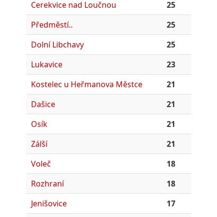
Cerekvice nad Loučnou
25
Předměstí..
25
Dolní Libchavy
25
Lukavice
23
Kostelec u Heřmanova Městce
21
Dašice
21
Osík
21
Zálší
21
Voleč
18
Rozhraní
18
Jenišovice
17