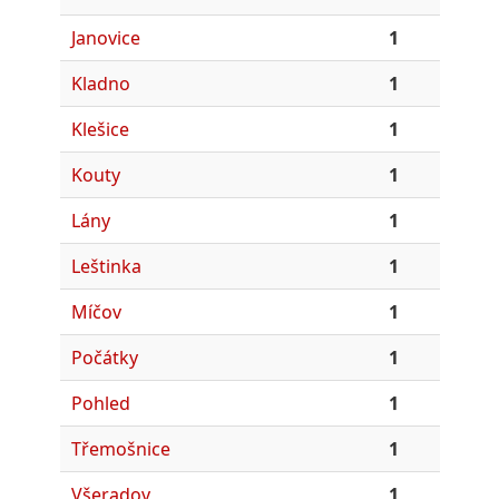
Janovice
1
Kladno
1
Klešice
1
Kouty
1
Lány
1
Leštinka
1
Míčov
1
Počátky
1
Pohled
1
Třemošnice
1
Všeradov
1