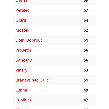
Desná
69
Perálec
67
Oldřiš
64
Mostek
62
Dolní Dobrouč
61
Prosetín
56
Svinčany
56
Vinary
53
Brandýs nad Orlicí
51
Lubná
49
Kunětice
47