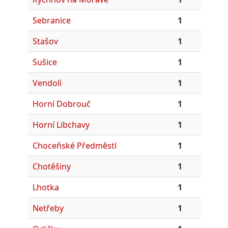
Sebranice
1
Stašov
1
Sušice
1
Vendolí
1
Horní Dobrouč
1
Horní Libchavy
1
Choceňské Předměstí
1
Chotěšiny
1
Lhotka
1
Netřeby
1