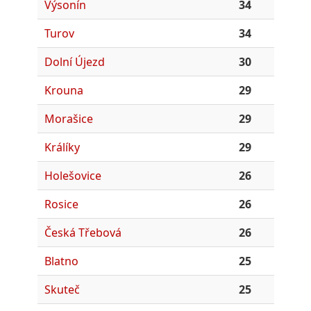
Výsonín
34
Turov
34
Dolní Újezd
30
Krouna
29
Morašice
29
Králíky
29
Holešovice
26
Rosice
26
Česká Třebová
26
Blatno
25
Skuteč
25