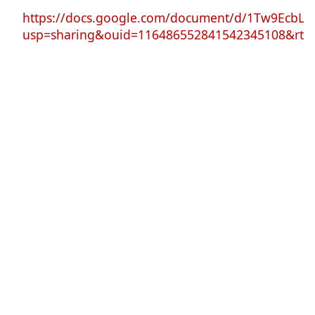
https://docs.google.com/document/d/1Tw9EcbL
usp=sharing&ouid=116486552841542345108&rtpo