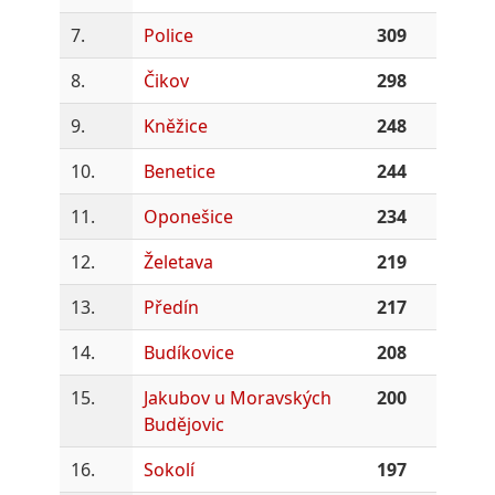
7.
Police
309
8.
Čikov
298
9.
Kněžice
248
10.
Benetice
244
11.
Oponešice
234
12.
Želetava
219
13.
Předín
217
14.
Budíkovice
208
15.
Jakubov u Moravských
200
Budějovic
16.
Sokolí
197