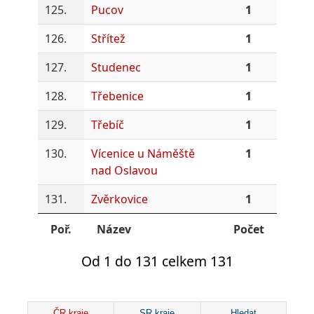
125.
Pucov
1
126.
Střítež
1
127.
Studenec
1
128.
Třebenice
1
129.
Třebíč
1
130.
Vícenice u Náměště
1
nad Oslavou
131.
Zvěrkovice
1
Poř.
Název
Počet
Od 1 do 131 celkem 131
ČR kraje
SR kraje
Hledat