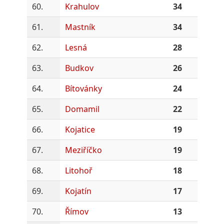
60.
Krahulov
34
61.
Mastník
34
62.
Lesná
28
63.
Budkov
26
64.
Bítovánky
24
65.
Domamil
22
66.
Kojatice
19
67.
Meziříčko
19
68.
Litohoř
18
69.
Kojatín
17
70.
Římov
13