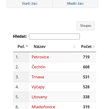
Starší žáci
Mladší žáci
Sloupec
Hledat:
Poř.
Název
Počet
1.
Petrovice
719
2.
Čechtín
608
3.
Trnava
531
4.
Výčapy
528
5.
Litovany
338
6.
Mladoňovice
319