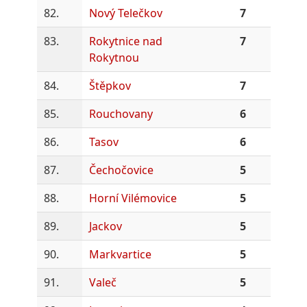
82.
Nový Telečkov
7
83.
Rokytnice nad
7
Rokytnou
84.
Štěpkov
7
85.
Rouchovany
6
86.
Tasov
6
87.
Čechočovice
5
88.
Horní Vilémovice
5
89.
Jackov
5
90.
Markvartice
5
91.
Valeč
5