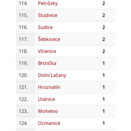
114.
Petrůvky
2
115.
Studnice
2
116.
Sudice
2
117.
Šebkovice
2
118.
Vícenice
2
119.
Brtnička
1
120.
Dolní Lažany
1
121.
Hroznatín
1
122.
Lhánice
1
123.
Mohelno
1
124.
Ocmanice
1