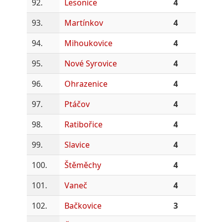
92.
Lesonice
4
93.
Martínkov
4
94.
Mihoukovice
4
95.
Nové Syrovice
4
96.
Ohrazenice
4
97.
Ptáčov
4
98.
Ratibořice
4
99.
Slavice
4
100.
Štěměchy
4
101.
Vaneč
4
102.
Bačkovice
3