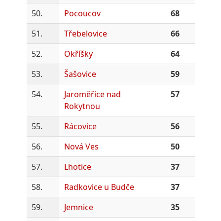
50.
Pocoucov
68
51.
Třebelovice
66
52.
Okříšky
64
53.
Šašovice
59
54.
Jaroměřice nad
57
Rokytnou
55.
Rácovice
56
56.
Nová Ves
50
57.
Lhotice
37
58.
Radkovice u Budče
37
59.
Jemnice
35