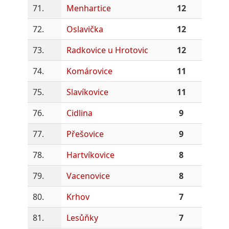
71.
Menhartice
12
72.
Oslavička
12
73.
Radkovice u Hrotovic
12
74.
Komárovice
11
75.
Slavíkovice
11
76.
Cidlina
9
77.
Přešovice
9
78.
Hartvíkovice
8
79.
Vacenovice
8
80.
Krhov
7
81.
Lesůňky
7