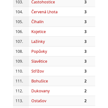
103.
Častohostice
3
104.
Červená Lhota
3
105.
Číhalín
3
106.
Kojetice
3
107.
Lažínky
3
108.
Popůvky
3
109.
Slavětice
3
110.
Střížov
3
111.
Bohušice
2
112.
Dukovany
2
113.
Ostašov
2