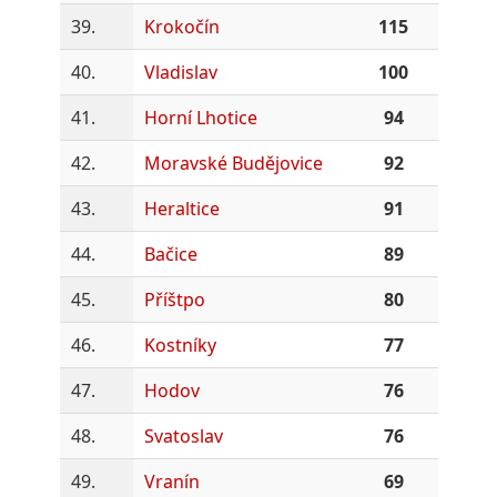
39.
Krokočín
115
40.
Vladislav
100
41.
Horní Lhotice
94
42.
Moravské Budějovice
92
43.
Heraltice
91
44.
Bačice
89
45.
Příštpo
80
46.
Kostníky
77
47.
Hodov
76
48.
Svatoslav
76
49.
Vranín
69