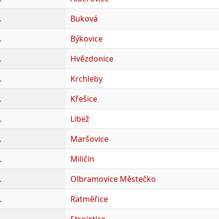
.
Buková
.
Býkovice
.
Hvězdonice
.
Krchleby
.
Křešice
.
Libež
.
Maršovice
.
Miličín
.
Olbramovice Městečko
.
Ratměřice
.
Strojetice