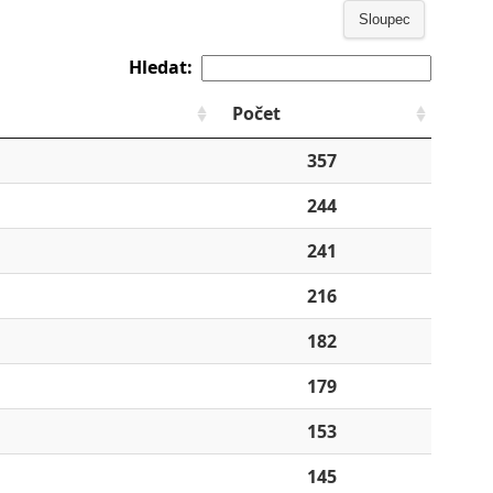
Sloupec
Hledat:
Počet
357
244
241
216
182
179
153
145