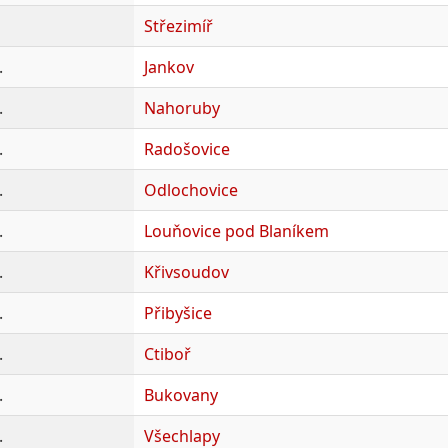
Střezimíř
.
Jankov
.
Nahoruby
.
Radošovice
.
Odlochovice
.
Louňovice pod Blaníkem
.
Křivsoudov
.
Přibyšice
.
Ctiboř
.
Bukovany
.
Všechlapy