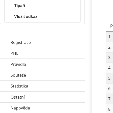
Tipaři
Vložit odkaz
P
1.
Registrace
2.
PHL
click to expand contents
3.
Pravidla
click to expand contents
4.
Soutěže
click to expand contents
5.
Statistika
click to expand contents
6.
Ostatní
click to expand contents
7.
Nápověda
click to expand contents
8.