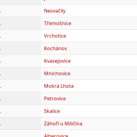
.
Nesvačily
.
Třemošnice
.
Vrchotice
.
Kochánov
.
Kvasejovice
.
Mnichovice
.
Mokrá Lhota
.
Petrovice
.
Skalice
.
Záhoří u Miličína
.
Alberovice