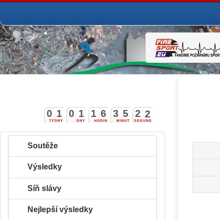
0
1
0
1
1
6
3
5
2
1
TÝDNY
DNY
HODIN
MINUT
SEKUND
Soutěže
Výsledky
Síň slávy
Nejlepší výsledky