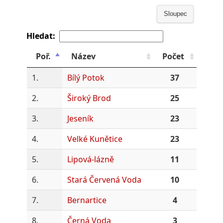
Sloupec
Hledat:
Poř.
Název
Počet
1.
Bílý Potok
37
2.
Široký Brod
25
3.
Jeseník
23
4.
Velké Kunětice
23
5.
Lipová-lázně
11
6.
Stará Červená Voda
10
7.
Bernartice
4
8.
Černá Voda
3