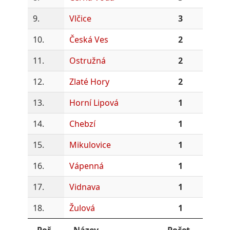
9.
Vlčice
3
10.
Česká Ves
2
11.
Ostružná
2
12.
Zlaté Hory
2
13.
Horní Lipová
1
14.
Chebzí
1
15.
Mikulovice
1
16.
Vápenná
1
17.
Vidnava
1
18.
Žulová
1