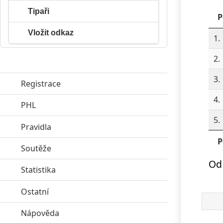
Tipaři
P
Vložit odkaz
1.
2.
3.
Registrace
4.
PHL
click to expand contents
5.
Pravidla
click to expand contents
P
Soutěže
click to expand contents
Od 
Statistika
click to expand contents
Ostatní
click to expand contents
Nápověda
click to expand contents