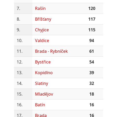
7.
Rašín
120
8.
Bříšťany
117
9.
Chyjice
115
10.
Valdice
94
11.
Brada - Rybníček
61
12.
Bystřice
54
13.
Kopidlno
39
14.
Slatiny
32
15.
Mladějov
18
16.
Batín
16
17.
Brada
16