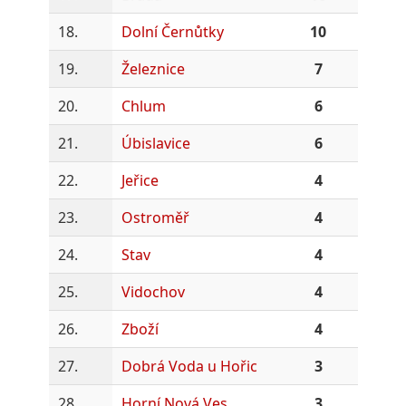
18.
Dolní Černůtky
10
19.
Železnice
7
20.
Chlum
6
21.
Úbislavice
6
22.
Jeřice
4
23.
Ostroměř
4
24.
Stav
4
25.
Vidochov
4
26.
Zboží
4
27.
Dobrá Voda u Hořic
3
28.
Horní Nová Ves
3