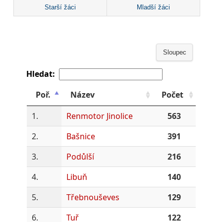
Starší žáci
Mladší žáci
Sloupec
Hledat:
Poř.
Název
Počet
1.
Renmotor Jinolice
563
2.
Bašnice
391
3.
Podůlší
216
4.
Libuň
140
5.
Třebnouševes
129
6.
Tuř
122