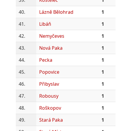
40.
Lázně Bělohrad
1
41.
Libáň
1
42.
Nemyčeves
1
43.
Nová Paka
1
44.
Pecka
1
45.
Popovice
1
46.
Přibyslav
1
47.
Robousy
1
48.
Roškopov
1
49.
Stará Paka
1