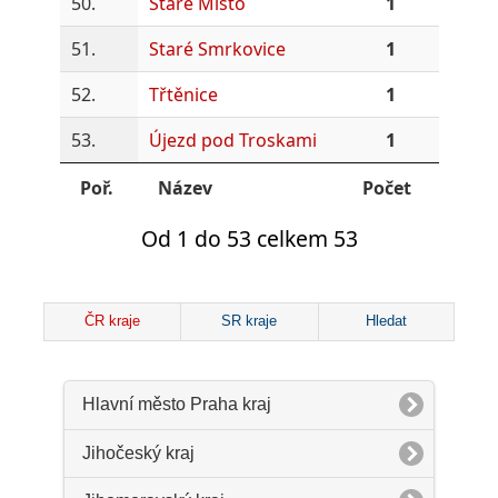
50.
Staré Místo
1
51.
Staré Smrkovice
1
52.
Třtěnice
1
53.
Újezd pod Troskami
1
Poř.
Název
Počet
Od 1 do 53 celkem 53
ČR kraje
SR kraje
Hledat
Hlavní město Praha kraj
Jihočeský kraj