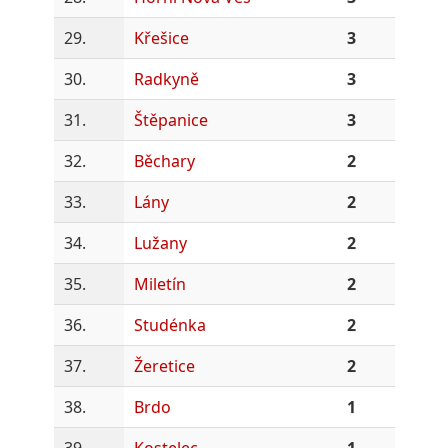
29.
Křešice
3
30.
Radkyně
3
31.
Štěpanice
3
32.
Běchary
2
33.
Lány
2
34.
Lužany
2
35.
Miletín
2
36.
Studénka
2
37.
Žeretice
2
38.
Brdo
1
39.
Kostelec
1