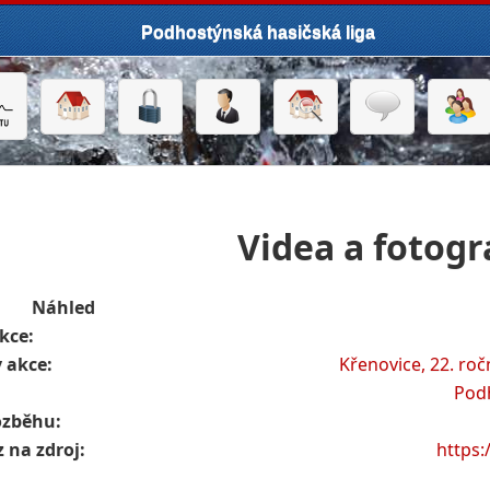
Podhostýnská hasičská liga
Videa a fotogr
Náhled
kce:
 akce:
Křenovice, 22. ro
Podh
ozběhu:
 na zdroj:
https: