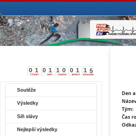
0
1
0
1
1
0
0
1
1
3
4
TÝDNY
DNY
HODIN
MINUT
SEKUND
Soutěže
Den a
Název
Výsledky
Tým:
Čas r
Síň slávy
Odkaz
Nejlepší výsledky