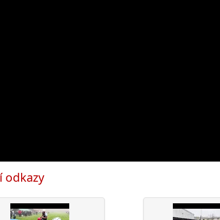
í odkazy