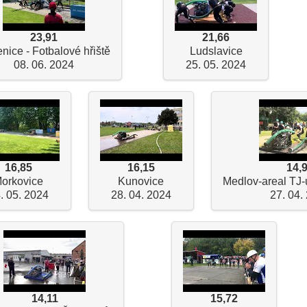
23,91
21,66
nice - Fotbalové hřiště
Ludslavice
08. 06. 2024
25. 05. 2024
16,85
16,15
14,
orkovice
Kunovice
Medlov-areal TJ-
. 05. 2024
28. 04. 2024
27. 04.
14,11
15,72