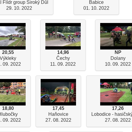
l Flídr group Široký Důl
Babice
29. 10. 2022
01. 10. 2022
20,55
14,96
NP
Výkleky
Čechy
Dolany
. 09. 2022
11. 09. 2022
10. 09. 2022
18,80
17,45
17,26
Hlubočky
Haňovice
Lobodice - hasičský
. 09. 2022
27. 08. 2022
27. 08. 2022