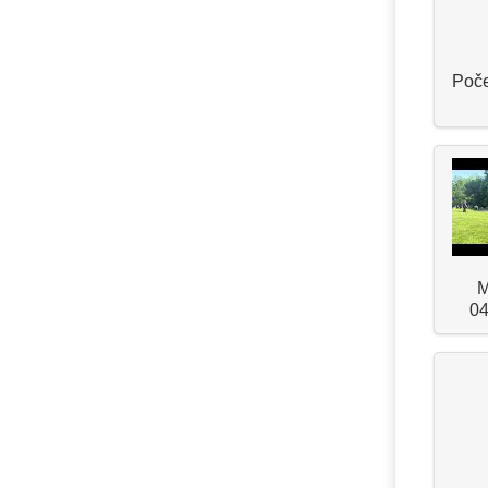
Poče
M
04