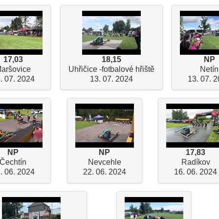
17,03
18,15
NP
aršovice
Uhřičice -fotbalové hřiště
Netín
. 07. 2024
13. 07. 2024
13. 07. 
NP
NP
17,83
Čechtín
Nevcehle
Radíkov
. 06. 2024
22. 06. 2024
16. 06. 2024