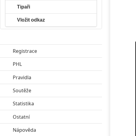
Tipaři
Vložit odkaz
Registrace
PHL
click to expand contents
Pravidla
click to expand contents
Soutěže
click to expand contents
Statistika
click to expand contents
Ostatní
click to expand contents
Nápověda
click to expand contents