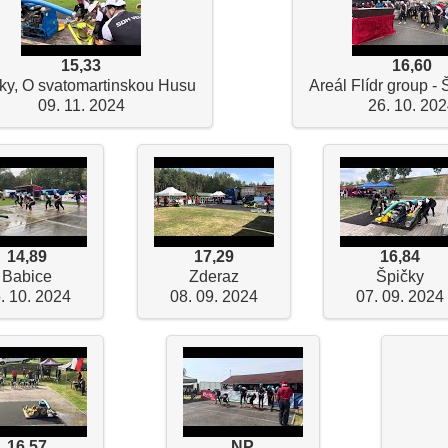
15,33
16,60
ky, O svatomartinskou Husu
Areál Flídr group - 
09. 11. 2024
26. 10. 20
14,89
17,29
16,84
Babice
Zderaz
Špičky
. 10. 2024
08. 09. 2024
07. 09. 2024
16,57
NP