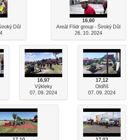
16,60
Široký Důl
Areál Flídr group - Široký Důl
24
26. 10. 2024
16,97
17,12
Výkleky
Oldřiš
07. 09. 2024
07. 09. 2024
17,10
17,02