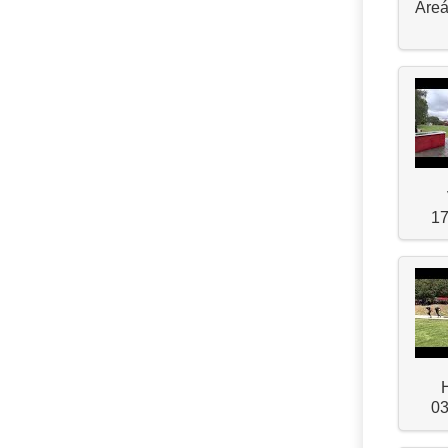
Areá
17
03