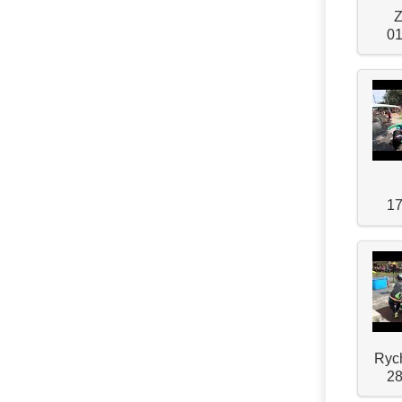
Z
01
17
Rych
28