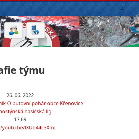
afie týmu
26. 06. 2022
čník O putovní pohár obce Křenovice
ostýnská hasičská lig
17,69
//youtu.be/lXUd44c3XmI