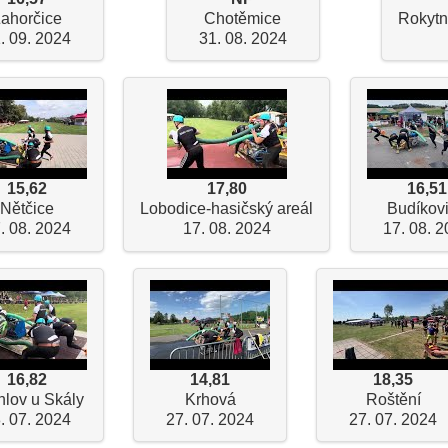
ahorčice
Chotěmice
Rokytn
. 09. 2024
31. 08. 2024
15,62
17,80
16,51
Nětčice
Lobodice-hasičský areál
Budíkov
. 08. 2024
17. 08. 2024
17. 08. 
16,82
14,81
18,35
lov u Skály
Krhová
Roštění
. 07. 2024
27. 07. 2024
27. 07. 2024