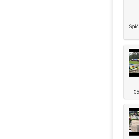
Špič
05