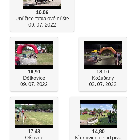
16,86
Uhřičice-fotbalové hřiště
09. 07. 2022
16,90
18,10
Dětkovice
Kožušany
09. 07. 2022
02. 07. 2022
17,43
14,80
Olšovec
Křenovice o sud piva