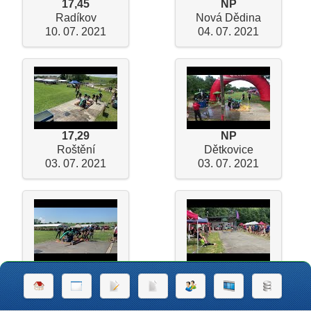
17,45
NP
Radíkov
Nová Dědina
10. 07. 2021
04. 07. 2021
17,29
NP
Roštění
Dětkovice
03. 07. 2021
03. 07. 2021
20,39
NP
Paršovice
Dolní Libina
27. 06. 2021
26. 06. 2021