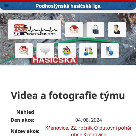
Podhostýnská hasičská liga
Videa a fotografie týmu
Náhled
Den akce:
04. 08. 2024
Křenovice, 22. ročník O putovní pohár
Název akce:
obce Křenovice