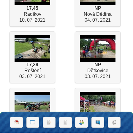
17,45
NP
Radíkov
Nová Dědina
10. 07. 2021
04. 07. 2021
17,29
NP
Roštění
Dětkovice
03. 07. 2021
03. 07. 2021
20,39
NP
Paršovice
Dolní Libina