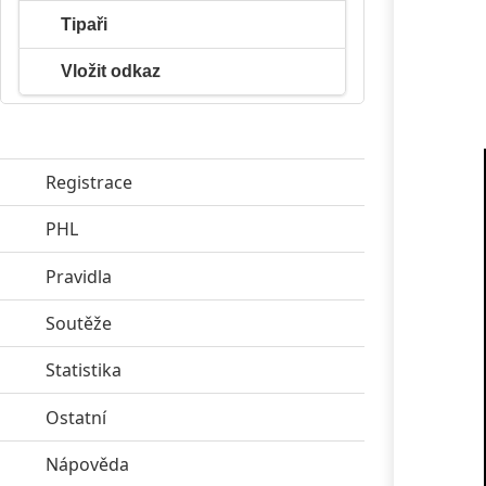
Tipaři
Vložit odkaz
Registrace
PHL
click to expand contents
Pravidla
click to expand contents
Soutěže
click to expand contents
Statistika
click to expand contents
Ostatní
click to expand contents
Nápověda
click to expand contents