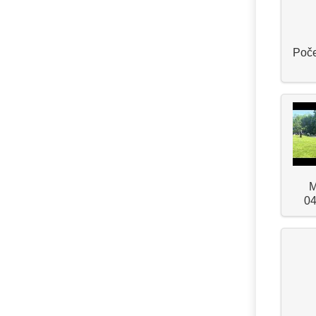
Poče
M
04