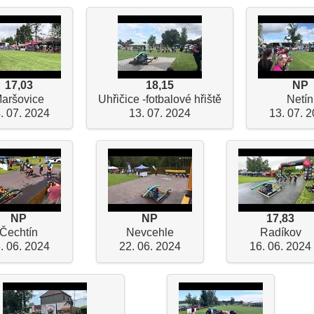
17,03
18,15
NP
aršovice
Uhřičice -fotbalové hřiště
Netín
. 07. 2024
13. 07. 2024
13. 07. 
NP
NP
17,83
Čechtín
Nevcehle
Radíkov
. 06. 2024
22. 06. 2024
16. 06. 2024