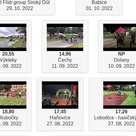
l Flídr group Široký Důl
Babice
29. 10. 2022
01. 10. 2022
20,55
14,96
NP
Výkleky
Čechy
Dolany
. 09. 2022
11. 09. 2022
10. 09. 2022
18,80
17,45
17,26
Hlubočky
Haňovice
Lobodice - hasičský
. 09. 2022
27. 08. 2022
27. 08. 2022