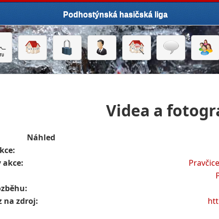
Podhostýnská hasičská liga
Videa a fotogr
Náhled
kce:
 akce:
Pravčic
ozběhu:
 na zdroj:
ht