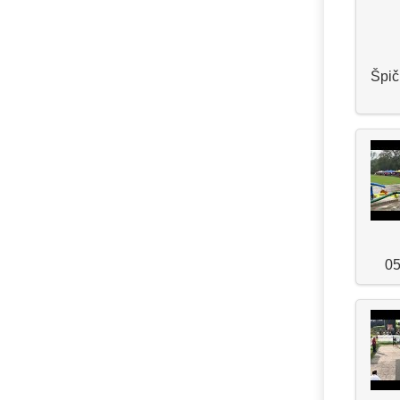
Špič
05