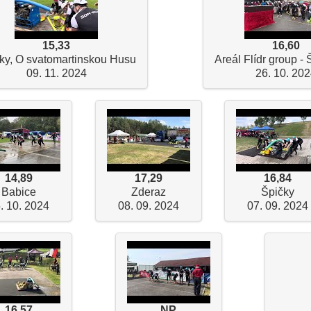
15,33
16,60
ky, O svatomartinskou Husu
Areál Flídr group - 
09. 11. 2024
26. 10. 20
14,89
17,29
16,84
Babice
Zderaz
Špičky
. 10. 2024
08. 09. 2024
07. 09. 2024
16,57
NP