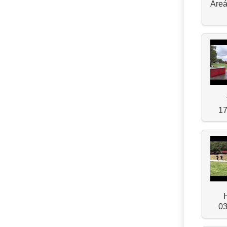
Areá
17
03