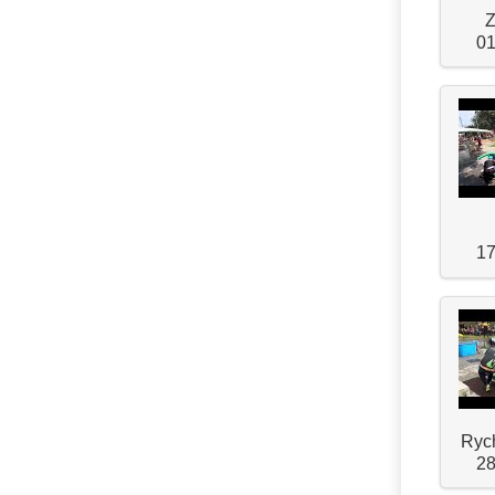
Z
01
17
Rych
28