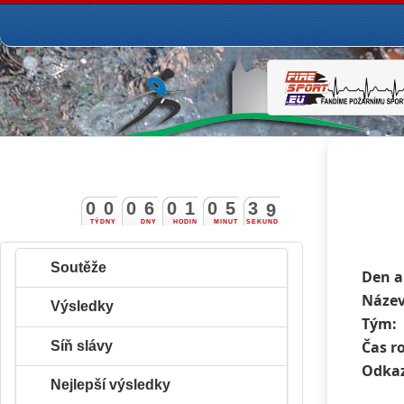
0
0
0
6
0
1
0
5
3
7
8
TÝDNY
DNY
HODIN
MINUT
SEKUND
Soutěže
Den a
Název
Výsledky
Tým:
Čas r
Síň slávy
Odkaz
Nejlepší výsledky