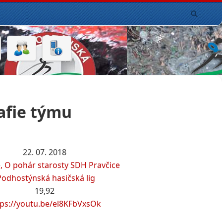
afie týmu
22. 07. 2018
e, O pohár starosty SDH Pravčice
Podhostýnská hasičská lig
19,92
tps://youtu.be/el8KFbVxsOk