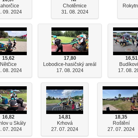
ahorčice
Chotěmice
Rokytn
. 09. 2024
31. 08. 2024
15,62
17,80
16,51
Nětčice
Lobodice-hasičský areál
Budíkov
. 08. 2024
17. 08. 2024
17. 08. 
16,82
14,81
18,35
lov u Skály
Krhová
Roštění
. 07. 2024
27. 07. 2024
27. 07. 2024