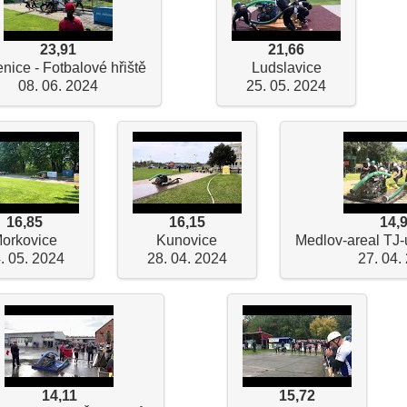
23,91
21,66
nice - Fotbalové hřiště
Ludslavice
08. 06. 2024
25. 05. 2024
16,85
16,15
14,
orkovice
Kunovice
Medlov-areal TJ-
. 05. 2024
28. 04. 2024
27. 04.
14,11
15,72