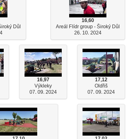
16,60
Široký Důl
Areál Flídr group - Široký Důl
24
26. 10. 2024
16,97
17,12
Výkleky
Oldřiš
07. 09. 2024
07. 09. 2024
17,10
17,02