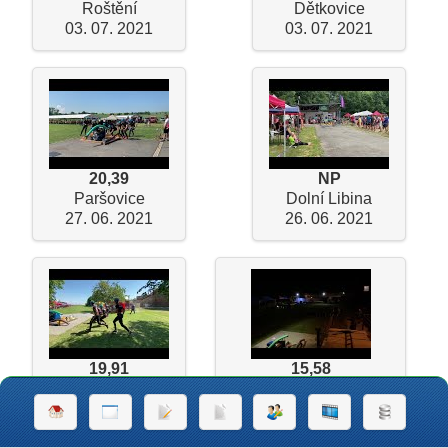
Roštění
Dětkovice
03. 07. 2021
03. 07. 2021
20,39
NP
Paršovice
Dolní Libina
27. 06. 2021
26. 06. 2021
19,91
15,58
Chválkovice
Radslavice (noční 2B)
19. 06. 2021
19. 09. 2020