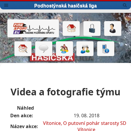
Podhostýnská hasičská liga
Videa a fotografie týmu
Náhled
Den akce:
19. 08. 2018
Vítonice, O putovní pohár starosty SDH
Název akce:
Vítonice