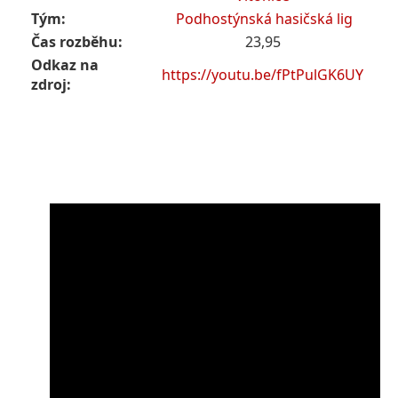
Tým:
Podhostýnská hasičská lig
Čas rozběhu:
23,95
Odkaz na
https://youtu.be/fPtPulGK6UY
zdroj: