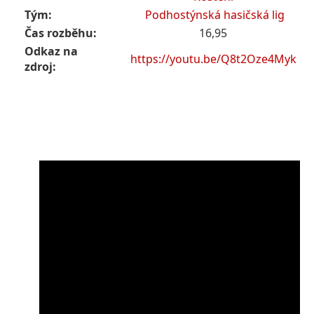
Tým:
Podhostýnská hasičská lig
Čas rozběhu:
16,95
Odkaz na
https://youtu.be/Q8t2Oze4Myk
zdroj: