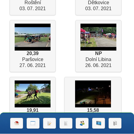
Roštění
Dětkovice
03. 07. 2021
03. 07. 2021
20,39
NP
Paršovice
Dolní Libina
27. 06. 2021
26. 06. 2021
19,91
15,58
Chválkovice
Radslavice (noční 2B)
19. 06. 2021
19. 09. 2020