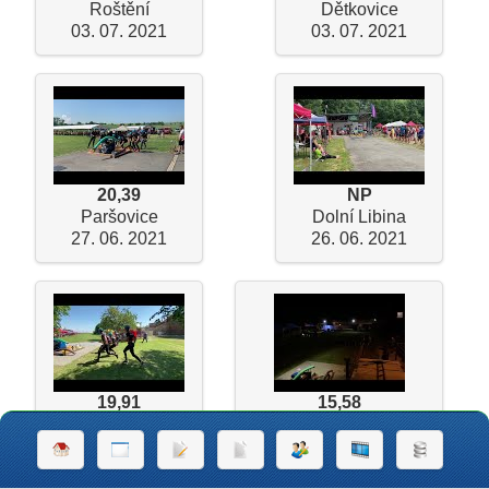
Roštění
Dětkovice
03. 07. 2021
03. 07. 2021
20,39
NP
Paršovice
Dolní Libina
27. 06. 2021
26. 06. 2021
19,91
15,58
Chválkovice
Radslavice (noční 2B)
19. 06. 2021
19. 09. 2020