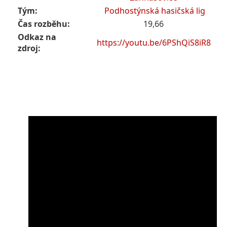
Tým:
Podhostýnská hasičská lig
Čas rozběhu:
19,66
Odkaz na
https://youtu.be/6PShQiS8iR8
zdroj: