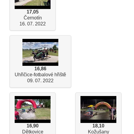
17,05
Černotín
16. 07. 2022
16,86
Uhřičice-fotbalové hřiště
09. 07. 2022
16,90
18,10
Dětkovice
Kožušany