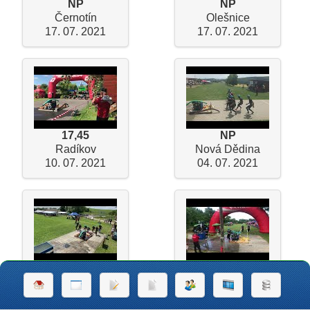
NP
NP
Černotín
Olešnice
17. 07. 2021
17. 07. 2021
17,45
NP
Radíkov
Nová Dědina
10. 07. 2021
04. 07. 2021
17,29
NP
Roštění
Dětkovice
03. 07. 2021
03. 07. 2021