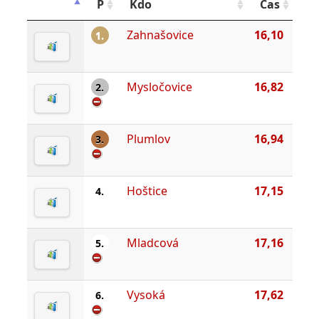
P
Kdo
Čas
Zahnašovice
16,10
1.
Mysločovice
16,82
2.
Plumlov
16,94
3.
Hoštice
17,15
4.
Mladcová
17,16
5.
Vysoká
17,62
6.