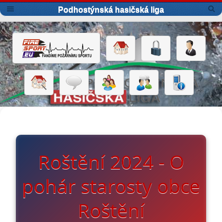
Podhostýnská hasičská liga
Roštění 2024 - O
pohár starosty obce
Roštění