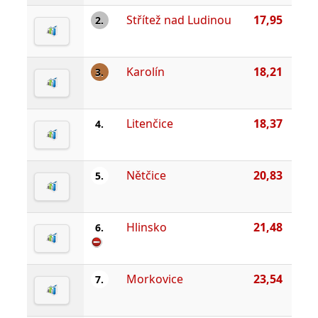
Střítež nad Ludinou
17,95
2.
Karolín
18,21
3.
Litenčice
18,37
4.
Nětčice
20,83
5.
Hlinsko
21,48
6.
Morkovice
23,54
7.