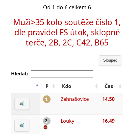
Od 1 do 6 celkem 6
Muži>35 kolo soutěže číslo 1,
dle pravidel FS útok, sklopné
terče, 2B, 2C, C42, B65
Sloupec
Hledat:
P
Kdo
Čas
Zahnašovice
14,50
1.
Louky
16,49
2.