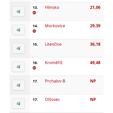
Hlinsko
21,06
13.
Morkovice
29,39
14.
Litenčice
36,18
15.
Kroměříž
49,48
16.
Prchalov
B
NP
17.
Olšovec
NP
17.