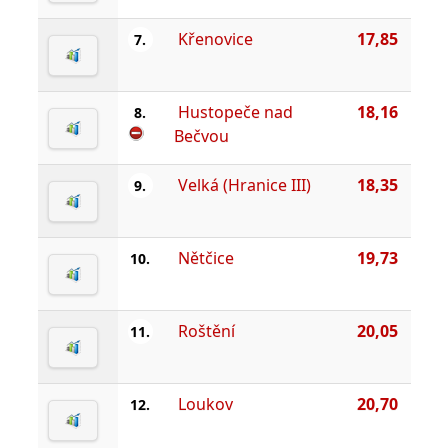
Křenovice
17,85
7.
Hustopeče nad
18,16
8.
Bečvou
Velká (Hranice III)
18,35
9.
Nětčice
19,73
10.
Roštění
20,05
11.
Loukov
20,70
12.