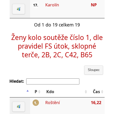
Karolín
NP
17.
Od 1 do 19 celkem 19
Ženy kolo soutěže číslo 1, dle
pravidel FS útok, sklopné
terče, 2B, 2C, C42, B65
Sloupec
Hledat:
P
Kdo
Čas
Roštění
16,22
1.