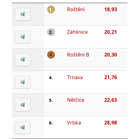
Roštění
18,93
1.
Záhlinice
20,21
2.
Roštění
B
20,30
3.
Trnava
21,76
4.
Nětčice
22,63
5.
Vrbka
28,98
6.