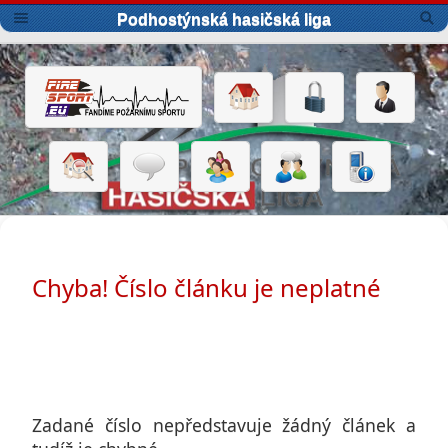
Podhostýnská hasičská liga
Chyba! Číslo článku je neplatné
Zadané číslo nepředstavuje žádný článek a