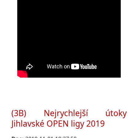
(3B) Nejrychlejší útoky
Jihlavské OPEN ligy 2019