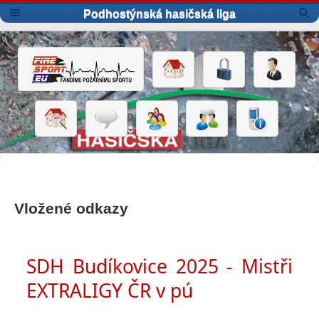
Podhostýnská hasičská liga
Vložené odkazy
SDH Budíkovice 2025 - Mistři
EXTRALIGY ČR v pú