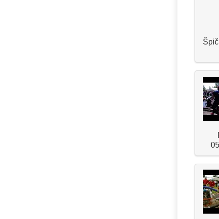
Špič
05