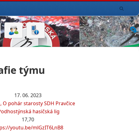
afie týmu
17. 06. 2023
e, O pohár starosty SDH Pravčice
Podhostýnská hasičská lig
17,70
tps://youtu.be/mlGzIT6LnB8