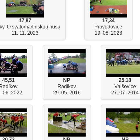
17,87
17,34
ky, O svatomartinskou husu
Provodovice
11. 11. 2023
19. 08. 2023
45,51
NP
25,18
Radíkov
Radíkov
Valšovice
. 06. 2022
29. 05. 2016
27. 07. 2014
20,73
NP
NP