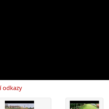
í odkazy