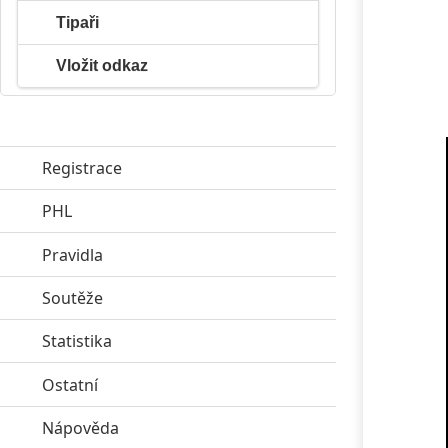
Tipaři
Vložit odkaz
Registrace
PHL
click to expand contents
Pravidla
click to expand contents
Soutěže
click to expand contents
Statistika
click to expand contents
Ostatní
click to expand contents
Nápověda
click to expand contents