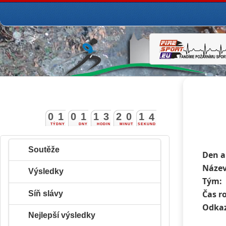
0
1
0
1
1
3
2
0
1
3
4
TÝDNY
DNY
HODIN
MINUT
SEKUND
Soutěže
Den a
Název
Výsledky
Tým:
Čas r
Síň slávy
Odkaz
Nejlepší výsledky