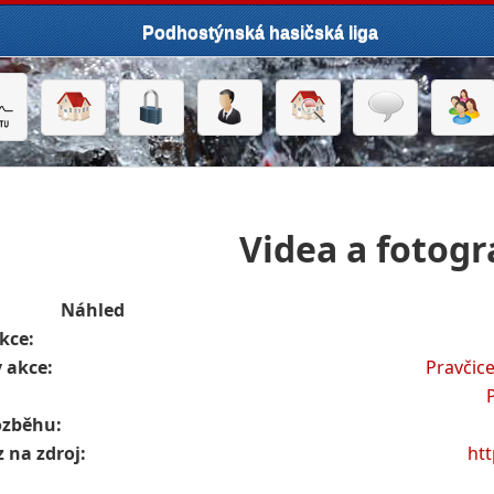
Podhostýnská hasičská liga
Videa a fotogr
Náhled
kce:
 akce:
Pravčic
ozběhu:
 na zdroj:
ht