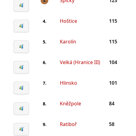
Špičky
123
3.
Hoštice
115
4.
Karolín
115
5.
Velká (Hranice III)
104
6.
Hlinsko
101
7.
Kněžpole
84
8.
Ratiboř
58
9.