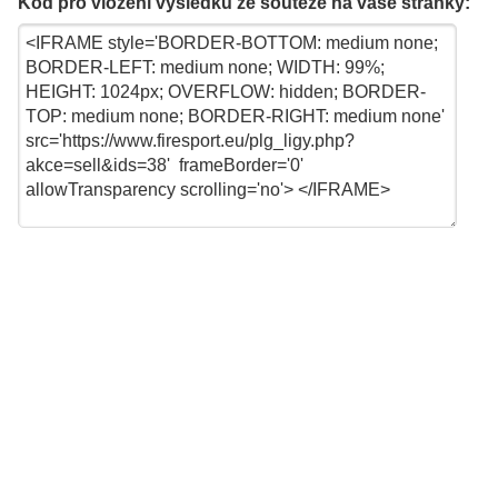
Kód pro vložení výsledků ze soutěže na vaše stránky: