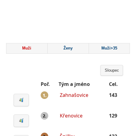
Muži
Ženy
Muži>35
Sloupec
Poř.
Tým a jméno
Cel.
Zahnašovice
143
1.
Křenovice
129
2.