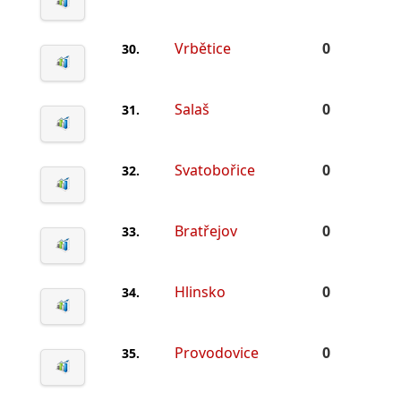
Vrbětice
0
30.
Salaš
0
31.
Svatobořice
0
32.
Bratřejov
0
33.
Hlinsko
0
34.
Provodovice
0
35.