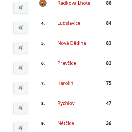
Radkova Lhota
86
3.
Ludslavice
84
4.
Nová Dědina
83
5.
Pravčice
82
6.
Karolín
75
7.
Rychlov
47
8.
Nětčice
36
9.