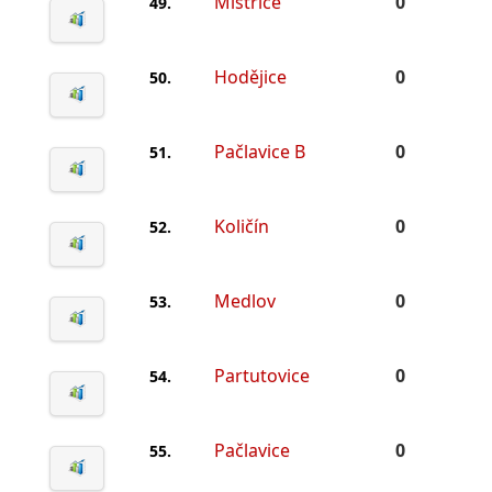
Mistřice
0
49.
Hodějice
0
50.
Pačlavice B
0
51.
Količín
0
52.
Medlov
0
53.
Partutovice
0
54.
Pačlavice
0
55.