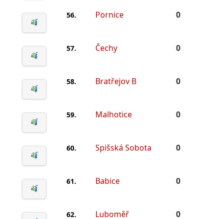
Pornice
0
56.
Čechy
0
57.
Bratřejov B
0
58.
Malhotice
0
59.
Spišská Sobota
0
60.
Babice
0
61.
Luboměř
0
62.