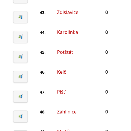
Zdislavice
0
43.
Karolinka
0
44.
Potštát
0
45.
Kelč
0
46.
Píšť
0
47.
Záhlinice
0
48.