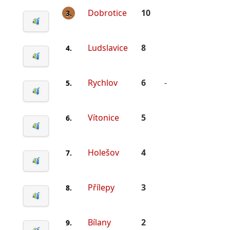
Dobrotice
10
3.
Ludslavice
8
4.
Rychlov
6
-
5.
Vítonice
5
6.
Holešov
4
7.
Přílepy
3
8.
Bílany
2
9.